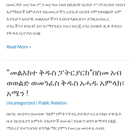
በመርዳት መርገመ ሥጋ መርገመ ነፍስ ከሌለባት በረከተ ሥጋን በረከተ ነፍስን
እያማለደች ከምታሰጥ ከእመቤታችን ረድኤት በረከት የምንቀበልበት ጾም
እንዲሆን አባታዊ መልእክታችንን እናስተላልፋለን። እግዚአብሔር
ሀገራችንን ይባርክ! አባ ገሪማየጌዴኦ ኮሬና ቡርጂ ሀገረ ስብከት ሊቀ ጳጳስና
የቅዱስ ሲኖዶስ አባል
Read More »
“መልእክተ ቅዱስ ፓትርያርክ”በስመ አብ
“መልእክተ
ቅዱስ
ወወልድ ወመንፈስ ቅዱስ አሓዱ አምላክ፣
ፓትርያርክ”በስመ
አሜን !
አብ
ወወልድ
Uncategorized
/
Public Relation
ወመንፈስ
ቅዱስ
በሀገር ውስጥና በመላው ዓለም የምትገኙ የኢትዮጵያ ኦርቶዶክስ ተዋሕዶ
አሓዱ
ቤተ ክርስቲያን እምነት ተከታዮች በሙሉ! የሰውን ወገን ለማዳን የልጁ
አምላክ፣
ማደሪያ ትሆን ዘንድ ድንግል ማርያምን የመረጠ መፍቀሬ ሰብእ