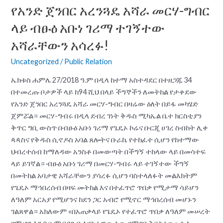
የአንድ ጀንበር አረንጓዴ አሻራ መርሃ-ግብር
የአንድ
ጀንበር
ላይ ብፁዕ አቡነ ገሪማ ተገኝተው
አረንጓዴ
አሻራቸውን አሳረፉ!
አሻራ
መርሃ-
Uncategorized
/
Public Relation
ግብር
ላይ
ኤክቱስ ሐምሌ 27/2018 ዓ.ም በዲላ ከተማ አስተዳደር በተዘጋጁ 34
ብፁዕ
በተመረጡ ቦታዎች ላይ ከ94 ሺህ በላይ ችግኞችን ለመትከል የታቀደው
አቡነ
የአንድ ጀንበር አረንጓዴ አሻራ መርሃ-ግብር በዛሬው ዕለት በይፋ መካሄድ
ገሪማ
ጀምሯል። መርሃ-ግብሩ በዲላ ደብረ ገነት ቅዱስ ሚካኤል ቤተ ክርስቲያን
ተገኝተው
ቅጥር ግቢ ውስጥ በብፁዕ አቡነ ገሪማ የጌዴኦ ኮሬና ቡርጂ ሀገረ ስብከት ሊቀ
አሻራቸውን
ጳጳስና የቅዱስ ሲኖዶስ አባል ጸሎትና ቡራኬ የተከፈተ ሲሆን የከተማው
አሳረፉ!
ህብረተሰብ ከማለዳው አንስቶ በመውጣት በችግኝ ተከላው ላይ በመሳተፍ
ላይ ይገኛል። ብፁዕ አቡነ ገሪማ በመርሃ-ግብሩ ላይ ተገኝተው ችግኝ
በመትከል አባታዊ አሻራቸውን ያሳረፉ ሲሆን ባስተላለፉት መልእክትም
የጌዴኦ ማኅበረሰብ በዛፍ መትከል እና በተፈጥሮ ጥበቃ የሚታማ ሳይሆን
ለዓለም አርአያ የሚሆንና ከደን ጋር አብሮ የሚኖር ማኅበረሰብ መሆኑን
ገልጸዋል። አክለውም «በአጠቃላይ የጌዴኦ የተፈጥሮ ጥበቃ ለዓለም መሠረት