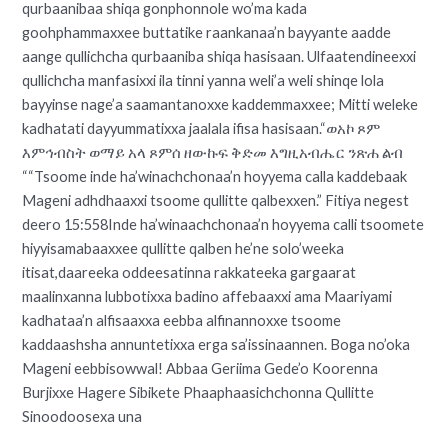
qurbaanibaa shiqa gonphonnole wo’ma kada
goohphammaxxee buttatike raankanaa’n bayyante aadde
aange qullichcha qurbaaniba shiqa hasisaan. Ulfaatendineexxi
qullichcha manfasixxi ila tinni yanna weli’a weli shinqe lola
bayyinse nage’a saamantanoxxe kaddemmaxxee; Mitti weleke
kadhatati dayyummatixxa jaalala ifisa hasisaan.“ወአኮ ጾም
እምኅብስት ወማይ አላ ጾምሰ ዘውኩፍ ቅድመ እግዚአብሔር ንጽሐ ልብ
““Tsoome inde ha’winachchonaa’n hoyyema calla kaddebaak
Mageni adhdhaaxxi tsoome qullitte qalbexxen.” Fitiya negest
deero 15:558Inde ha’winaachchonaa’n hoyyema calli tsoomete
hiyyisamabaaxxee qullitte qalben he’ne solo’weeka
itisat,daareeka oddeesatinna rakkateeka gargaarat
maalinxanna lubbotixxa badino affebaaxxi ama Maariyami
kadhataa’n alfisaaxxa eebba alfinannoxxe tsoome
kaddaashsha annuntetixxa erga sa’issinaannen. Boga no’oka
Mageni eebbisowwal! Abbaa Geriima Gede’o Koorenna
Burjixxe Hagere Sibikete Phaaphaasichchonna Qullitte
Sinoodoosexa una