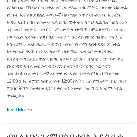
የሚሆን እንዲሁም በደንብ ልናስተዋውቀው የሚገባ ቅርስ ነው» ሲሉ
የአካባቢው ማህበረሰብ ከተፈጥሮ ጋር ያለውን ቁርኝት አጉልተው ገልጸዋል።
የደቡብ ኢትዮጵያ ክልል መንገዶች ባለሥልጣን ዋና ዳይሬክተር ኢንጂነር
ኢድሪ ኢርኮ በበኩላቸው «የዲላ ደብረ ገነት ቅዱስ ሚካኤል ቤተ ክርስቲያን
በተፈጥሮ ጥበቃ እና በግብርና ሥራዎች ለከተማችን ሞዴል የሚሆን ደብር
ነው» ሲሉ አድንቀዋል። በዚሁ መርሃ-ግብር ላይ የሀገረ ስብከቱ ዋና ሥራ
አስኪያጅ መልአከ ሕይወት ብርሃኑ ክፍሌ፣ የከተማ አስተዳደሩ ምክትል
ከንቲባ አቶ ታሪኩ በየነ እና ሌሎች የከተማው አመራሮች ተገኝተው
አሻራቸውን አሳርፈዋል። በሀገር አቀፍ ደረጃ እየተተገበረ የሚገኘው ይህ
የአረንጓዴ አሻራ መርሃ-ግብር የደን ሽፋንን በማሳደግና ተፈጥሮን
በመንከባከብ ረገድ ከፍተኛ አስተዋጽኦ እያበረከተ ይገኛል። ከማለዳው
12:00 ሰዓት ጀምሮ እስከ ምሽቱ 12:00 ሰዓት ድረስ የሚቆየው ይህ የአንድ
ጀንበር ችግኝ የመትከል እንቅስቃሴ ቀኑን ሙሉ ተጠናክሮ እንደሚቀጥል
ተገልጿል።
Read More »
ብፁዕ አቡነ ገሪማ በሲባ ቀበሌ አዲስ ቤተ
ብፁዕ