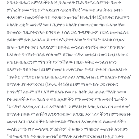
አሜን
እግዚአብሔር ኣምላካችን እንኳን ለሁለት ሺሕ ዓሥራ ስምንት ዓመተ
!
ምሕረት ጾመ ማርያም ኣደረሰን ኣደረሳችሁ!“ወእመሰ ታፈቅሩኒ ዕቀቡ
ትእዛዝየ፡- ከወደዳችሁኝስ ትእዛዜን ጠብቁ” (ዮሐ.14፥15)፤ፍቅር የሕያዋን
ኣካላት ረቂቅ መገናኛ ነው፣ ሕያዋን ኣካላት በውጫዊው ግዙፍ ኣካላቸው
በተወሰኑ ጊዜያትና ቦታ ይገናኛሉ ፤ ስለ ጋራ ጉዳያቸውም በጋራ ይመክራሉ፤
ይበልጥም ይቀራረባሉ፡፡ ይሁንና የሕያዋን ኣካላት ግንኙነት በኣካል በጊዜና
በቦታ ብቻ የተወሰነ ኣይደለም፣ በፍቅረ መንፈስ ተገናኝተውም ይግባባሉ፣
ከኣካላዊ ግንኙነት በላይ የበለጠም ይኸው ፍቅረ መንፈስ ነው፤ ከዚህ ኣንጻር
እግዚአብሔርንም ማግኘት የምንችለው በዚሁ ፍቅረ መንፈስ ሆነን
በእምነት ዓይን ነው! ይህም በመሆኑ ሓዋርያው ቅዱስ ዮሓንስ በመልእክቱ
“በፍቅር የሚኖር በእግዚአብሔርይኖራል፣ እግዚአብሔርም በእርሱ ይኖራል”
በማለት ያስተምረናል፣ (1ዮሐ. 4፥16) ይህም ማለት ከሱ ጋር በፍቅር
ስንገናኝ፤ እሱም በኛ፣ እኛም በእሱ የመኖሩ ኩነት ይፈጠራል ማለት ነው፡፡
የተወደዳችሁ የመንፈስ ቅዱስ ልጆቻችን ምእመናንና ምእመናት! ጌታችን
“አፍቅሮ ለእግዚአብሔር ኣምላክከ፤- አምላክህን እግዚአብሔርን ውደደው”
በማለት በፍጹም ልባችን እንድንወደው፣ እንደዚሁም ራሳችንን በምንወድበት
መጠን እርስ በእርሳችን እንድንዋደድ ማዘዙን እናውቃለን፤ የመውደዳችን
መለኪያ ሚዛንና መገለጫ ምልክትም ትእዛዙን ማክበርና መጠበቅ እንደሆነ
“ብትወዱኝስ ትእዛዜን ጠብቁ” በማለት ኣስተምሮናልከዚህ ኣኳያ ጌታን