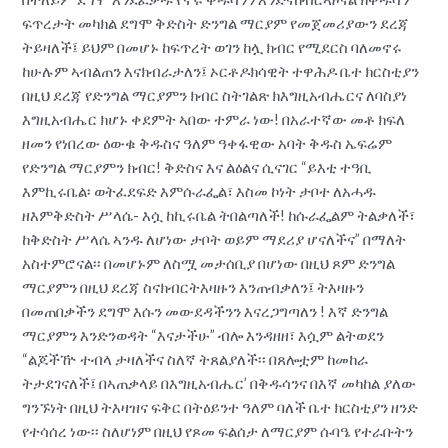
ፍጥረታት መካክል ደግሞ ቅድስት ድንግል ማርያም የመጀመሪያውን ደረጃ
ትይዛለች፤ ይህም በመሆኑ ከፍጥረት ወገን ከሏ ክብር የሚደርስ ባለመኖሩ
ከሁሉም ኣብልጠን እናክብራታለን፤ ኦርቶዶክሳዊት ተዋሕዶ ቤተ ክርስቲያን
በዚህ ደረጃ የድንግል ማርያምን ክብር ስትገልጽ ክእግዚአብሔርና ለባስያነ
እግዚአብሔር ክሆኑ ቀደምት ኣበው ተምራ ነው! በአራተኛው መቶ ክፍለ
ዘመን የነበረው ዕውቁ ቅዱስና ዓለም ዓቀፋዊው አባት ቅዱስ ኤፍሬም
የድንግል ማርያምን ክብር! ቅድስና እና ልዕልና ሲናገር “ይእቲ ተዓቢ
እምኪሩቤል፡ ወትፈደፍድ እምሱራፌል፣ እስመ ኮነት ታቦተ ለአሓዱ
ዘእምቅድስት ሥላሴ- እሷ ከኪሩቤል ትበልጣለች! ከሱራፌልም ትልቃለች፣
ከቅድስት ሥላሴ ኣንዱ ለሆነው ታቦት ወይም ማደሪያ ሆናለችና” በማለት
አስተምሮናል፡፡ በመሆኑም ለስሟ መታሰቢያ በሆነው በዚህ ጾም ድንግል
ማርያምን በዚህ ደረጃ ስናክብርትእዛዙን እንጠብቃለን፤ ትእዛዙን
በመጠበቃችን ደግሞ እሱን መውደዳችንን እናረጋግጣለን ! እኛ ድንግል
ማርያምን እንድንወዳት “እናታችሁ” ብሎ እንዳዘዘ፣ እሷም ልትወደን
“ልጆችዅ ተብላ ታዛለችና ስለኛ ትጸልያለች፡፡ በጸሎቷም ከመከራ
ትታደገናለች፤ በኣጠቃላይ በእግዚአብሔር’ በቅዱሳንና በእኛ መካከል ያለው
ግንኙነት በዚህ ትእዛዝና ፍቅር በትዕይንተ ዓለም ባለች ቤተ ክርስቲያን ዘንድ
የተሳሰረ ነው፡፡ ስለሆነም በዚህ የጾመ ፍልሰታ ለማርያም ሱባዔ የተራቡትን