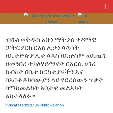
Skip
to
content
Post
navigation
ብፁዕ ወቅዱስ አቡነ ማትያስ ቀዳማዊ
ፓትርያርክ ርእሰ ሊቃነ ጳጳሳት
ዘኢትዮጵያ ሊቀ ጳጳስ ዘአኵስም ወእጨጌ
ዘመንበረ ተክለሃይማኖት በአርሲ ሀገረ
ስብከት በቤተ ክርስቲያናችን እና
በኦርቶዶክሳውያን ላይ የደረሰውን ጥቃት
በማስመልከት አባታዊ መልእክት
አስተላለፉ።
/
Uncategorized
/ By
Public Relation