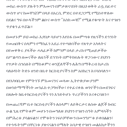
መከራ ውስጥ ያሉትን ምእመናን በምታጽናናበት በዚህ ወቅት ራሷ በፈተና
ውስጥ ሆና ከመቸገሯም በላይ በአርሲ ምድር በተደጋጋሚ የሚስተዋለው
በደልና ግፍ በሁላችንም ልቡና ውስጥ “እስከ መቼ?” የሚል የቁጭት እና የኀዘን
ጥያቄን ፈጥሯል።
በመሆኑም ይህ መከራ እያበቃ ሳይሆን እየሰፋ በመምጣቱ የዜጎችን ደኅንነት
የመጠበቅና ሰላምን የማስፈን አደራ የተጣለባችሁ የጸጥታ አካላትና
በየመዋቅሩ ያላችሁ ሓላፊዎች ከምንም በላይ ታሪክ የሚጠይቃችሁ
በሥልጣን ዘመናችሁ ለዜጎች ደኅንነት በምትከፍሉት ዋጋ ነውና ይህንን
የጥቃት ሰንሰለት በማስቆምና ወንጀለኞችን ለሕግ በማቅረብ ከታሪክ
ባለዕዳነት ትድኑ ዘንድ በቤተ ክርስቲያናችን ስም አበክረን እናሳስባለን።
በየአካባቢው የምትገኙ ምእመናንና መላው ኢትዮጵያውያንም
በወንድማማችነት መንፈስ ተጋግዛችሁ፣ የተፈናቀሉ ወገኖችን በመደገፍና
በጸሎት ከቤተክርስቲያናችን ጎን እንድትሆኑ ጥሪያችንን እናቀርባለን።
በመጨረሻም ቤተ ክርስቲያናችን ለሰላም፣ ለይቅርታና ለሰው ልጆች ክብር
ሁል ጊዜ የምትቆም መሆኑን በመግለጽ ይህንን የኀዘን ሰዓት አምላካችን
በምሕረቱ ያሳልፍልን፣ የሞቱትን ነፍሶቻቸውን በመንግሥቱ ይቀበልልን፣
የተጎዱትንም በቸርነቱ ያጽናናልን በማለት አባታዊ የኀዘን መልእክታችንን