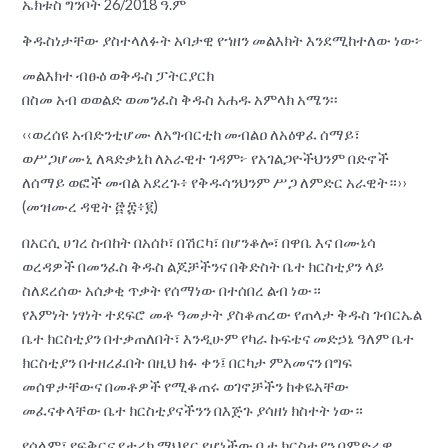
ኤክቱስ ግንቦት 26/2018 ዓ.ም
ቅዱስነታቸው ያስተላለፉት አባታዊ የኀዘን መልእክት እንደሚከተለው ነው፦
መልእክተ ብፁዕ ወቅዱስ ፓትርያርክ
በስመ አብ ወወልድ ወመንፈስ ቅዱስ አሐዱ አምላክ አሜን፡፡
‹‹ወረሰዩ አብድንቲሆሙ ለአግብርቲከ መብልዐ ለአዕዋፈ ሰማይ፣
ወሥጋሆሙኒ ለጻድቃኒከ ለአራዊተ ገዳም፦ የአገልጋዮችህንም በድኖች
ለሰማይ ወፎች መብል አደረጉ፥ የቅዱሳንህንም ሥጋ ለምድር አራዊት።››
(መዝሙረ ዳዊት ፸፰፥፪)
በአርሲ ሀገረ ስብከት በአሰኮ፣ በሽርካ፣ በሆንቆሎ፣ በዋቤ እና በሙኔሳ
ወረዳዎች በመንፈስ ቅዱስ ልጆቻችንና በቅድስት ቤተ ክርስቲያን ላይ
ስለደረሰው አሰቃቂ ጥቃት የሰማነው በተሰበረ ልብ ነው።
የእምነት ነፃነት ተደፍሮ መቶ ዓመታት ያስቆጠረው የጠላታ ቅዱስ ገብርኤል
ቤተ ክርስቲያን በተቃጠለበት፣ እንዲሁም የካራ ኩፍቴና መድኃኔ ዓለም ቤተ
ክርስቲያን በተዘረፈበት በዚህ ክፉ ቀን፤ በርካታ ምእመናን በግፍ
መሰዋታቸውና በመቶዎች የሚቆጠሩ ወገኖቻችን ከቀዬአቸው
መፈናቀላቸው ቤተ ክርስቲያናችንን በእጅጉ ያሳዘነ ክስተት ነው።
የሰላም፣ የፍቅርና የታሪክ ማህደር የሆነችው ቤተ ክርስቲያን በምድራዊ