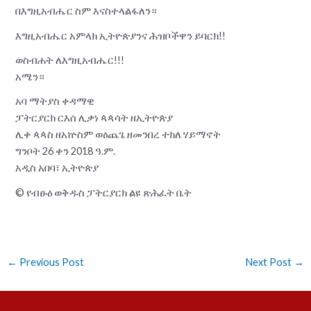
በእግዚአብሔር ስም እናስተላልፋለን።
እግዚአብሔር አምላክ ኢትዮጵያንና ሕዝቦችዋን ይባርክ!!
ወስብሐት ለእግዚአብሔር!!!
አሜን።
አባ ማትያስ ቀዳማዊ
ፓትርያርክ ርእሰ ሊቃነ ጳጳሳት ዘኢትዮጵያ
ሊቀ ጳጳስ ዘአኵስም ወዕጨጌ ዘመንበረ ተክለ ሃይማኖት
ግንቦት 26 ቀን 2018 ዓ.ም.
አዲስ አበባ፣ ኢትዮጵያ
© የብፁዕ ወቅዱስ ፓትርያርክ ልዩ ጽሕፈት ቤት
←
Previous Post
Next Post
→