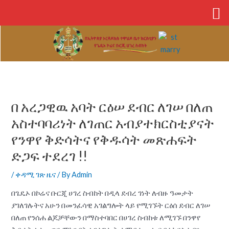
Skip
to
content
Post
navigation
በ አረጋዊዉ አባት ርዕሠ ደብር ለገሠ በለጠ
አስተባባሪነት ለገጠር አብያተክርስቲያናት
የንዋየ ቅድሳትና የቅዱሳት መጽሐፍት
ድጋፍ ተደረገ !!
/
ቀዳሚ ገጽ ዜና
/ By
Admin
በጌዴኦ በኮሬና ቡርጂ ሀገረ ስብከት በዲላ ደብረ ገነት ለብዙ ዓመታት
ያገለገሉትና አሁን በመንፈሳዊ አገልግሎት ላይ የሚገኙት ርዕሰ ደብር ለገሠ
በለጠ የንሰሐ ልጆቻቸውን በማስተባበር በሀገረ ስብከቱ ለሚገኙ በንዋየ