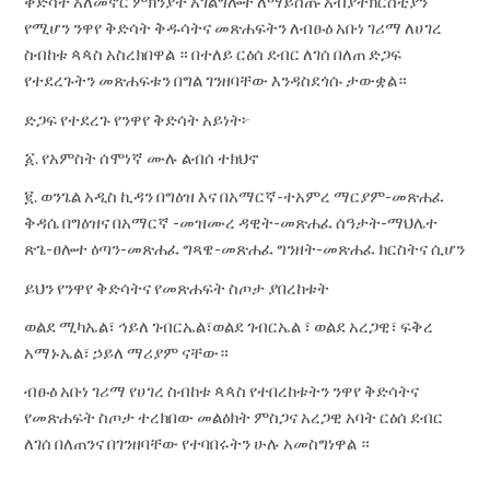
ቅድሳት አለመኖር ምክንያት አገልግሎት ለማይሰጡ አብያተክርስቲያን
የሚሆን ንዋየ ቅድሳት ቅዱሳትና መጽሐፍትን ለብፁዕ አቡነ ገሪማ ለሀገረ
ስብከቱ ጳጳስ አስረክበዋል ። በተለይ ርዕሰ ደብር ለገሰ በለጠ ድጋፍ
የተደረጉትን መጽሐፍቱን በግል ገንዘባቸው እንዳስደጎሱ ታውቋል።
ድጋፍ የተደረጉ የንዋየ ቅድሳት አይነት፦
፩. የአምስት ሰሞነኛ ሙሉ ልብሰ ተክህኖ
፪. ወንጌል አዲስ ኪዳን በግዕዝ እና በአማርኛ-ተአምረ ማርያም-መጽሐፈ
ቅዳሴ በግዕዝና በአማርኛ -መዝሙረ ዳዊት-መጽሐፈ ሰዓታት-ማህሌተ
ጽጌ-ፀሎተ ዕጣን-መጽሐፈ ግጻዌ-መጽሐፈ ግንዘት-መጽሐፈ ክርስትና ሲሆን
ይህን የንዋየ ቅድሳትና የመጽሐፍት ስጦታ ያበረከቱት
ወልደ ሚካኤል፣ ኅይለ ገብርኤል፣ወልደ ገብርኤል ፣ ወልደ አረጋዊ፣ ፍቅረ
አማኑኤል፣ ኃይለ ማሪያም ናቸው።
ብፁዕ አቡነ ገሪማ የሀገረ ስብከቱ ጳጳስ የተበረከቱትን ንዋየ ቅድሳትና
የመጽሐፍት ስጦታ ተረክበው መልዕክት ምስጋና አረጋዊ አባት ርዕሰ ደብር
ለገሰ በለጠንና በገንዘባቸው የተባበሩትን ሁሉ አመስግነዋል ።