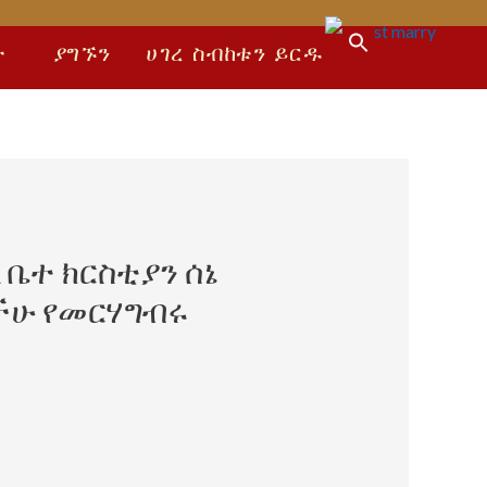
Search
ት
ያግኙን
ሀገረ ስብከቱን ይርዱ
for:
Search Button
ቤተ ክርስቲያን ሰኔ
ታችሁ የመርሃግብሩ