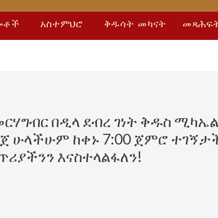
ሎቶች
አስተምህሮ
ቅዱሳት መካናት
መጻሕፍ
ርሃግብር በዲላ ደብረ ገነት ቅዱስ ሚካኤል 
ዘጋጀ ሁላችሁም ከቀኑ 7:00 ጀምሮ ተገኝ
ጥሪያችንን እናስተላልፋለን!