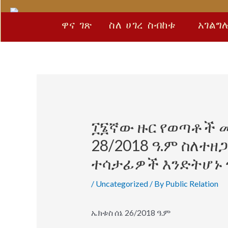
Skip
Post
to
navigation
ዋና ገጽ
ስለ ሀገረ ስብከቱ
አገልግ
content
፲፮ኛው ዙር የወጣቶች መ
28/2018 ዓ.ም ስለተ
ተሳታፊዎች እንድትሆኑ 
/
Uncategorized
/ By
Public Relation
ኤክቱስ ሰኔ 26/2018 ዓ.ም