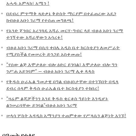
አሓዱ አምላክ፣ አሜን !
በደብረ ምጥማቅ ጻድቃኔ ቅድስት ማርያም በተፈጠረው አደጋ
ከብፁዕ አቡነ ገሪማ የተሰጠ መግለጫ!
የአንድ ጀንበር አረንጓዴ አሻራ መርሃ-ግብር ላይ ብፁዕ አቡነ ገሪማ
ተገኝተው አሻራቸውን አሳረፉ!
ብፁዕ አቡነ ገሪማ በሲባ ቀበሌ አዲስ ቤተ ክርስቲያን ለመሥራት
የሚያስችል የመሠረት ድንጋይ አስቀመጡ!
“የሰው ልጅ እሞታለሁ ብሎ ዕድር ይገባል፤ እሞታለሁ ብሎ ግን
ንሥሐ አይገባም” — ብፁዕ አቡነ ገሪማ ሊቀ ጳጳስ
የቅዱስ ዑራኤል ዓመታዊ በዓል ብፁዕነታቸው በተገኙበት በዲላ
ደብረ ሰላም ቅዱስ ዑራኤል ቤተ ክርስቲያን ተከበረ!
“ዛሬም ልጆቻችንን እንደ ቅዱስ ቂርቆስ ዓይነት እንዲሆኑ
ልንሠራባቸው ይገባል”ብፁዕ አቡነ ገሪማ
ሠላሳ ሦስት አዳዲስ አማንያን ተጠምቀው የሥላሴን ልጅነት አገኙ!
በዓመት የተለየ