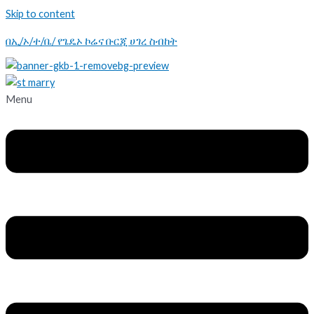
Skip to content
በኢ/ኦ/ተ/ቤ/ የጌዴኦ ኮሬና ቡርጂ ሀገረ ስብከት
Menu