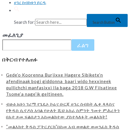
ሀገረ ስብከቱን ይርዱ
Search for:
Search Button
መፈለጊያ
ፈልግ
በቅርብ የተለጠፉ
Gede’o Koorenna Burjixxe Hagere Sibikete’n
afendinaak bogi giddonna baari wido hexxineek
qullichchi manfasixxi Ila baga 2018 G.W Filsatinxe
Tsome’a nage’ik geltineen.
ብፁዕ አቡነ ገሪማ የጌዴኦ ኮሬና ቡርጂ ሀገረ ስብከት ሊቀ ጳጳስና
የቅዱስ ሲኖዶስ አባል የሁለት ሺህ አስራ ስምንት ዓመተ ምሕረትን
በአተ ጾመ ፍልሰታን አስመልክተው ያስተላለፉት መልእክት!
“መልእክተ ቅዱስ ፓትርያርክ”በስመ አብ ወወልድ ወመንፈስ ቅዱስ