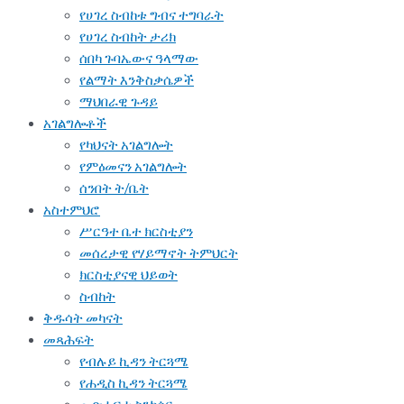
የሀገረ ስብከቱ ግብና ተግባራት
የሀገረ ስብከት ታሪክ
ሰበካ ጉባኤውና ዓላማው
የልማት እንቅስቃሴዎች
ማህበራዊ ጉዳይ
አገልግሎቶች
የካህናት አገልግሎት
የምዕመናን አገልግሎት
ሰንበት ት/ቤት
አስተምህሮ
ሥርዓተ ቤተ ክርስቲያን
መሰረታዊ የሃይማኖት ትምህርት
ክርስቲያናዊ ህይወት
ስብከት
ቅዱሳት መካናት
መጻሕፍት
የብሉይ ኪዳን ትርጓሜ
የሐዲስ ኪዳን ትርጓሜ