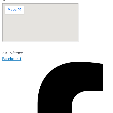
ዲላ፣ ኢትዮጵያ
Facebook-f