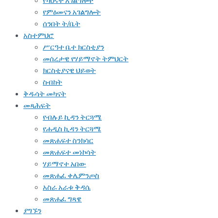
የካህናት አገልግሎት
የምዕመናን አገልግሎት
ሰንበት ት/ቤት
አስተምህሮ
ሥርዓተ ቤተ ክርስቲያን
መሰረታዊ የሃይማኖት ትምህርት
ክርስቲያናዊ ህይወት
ስብከት
ቅዱሳት መካናት
መጻሕፍት
የብሉይ ኪዳን ትርጓሜ
የሐዲስ ኪዳን ትርጓሜ
መጽሐፍተ ስንክሳር
መጽሐፍተ መነኮሳት
ሃይማኖተ አበው
መጽሐፈ ቀሌምንጦስ
አስራ አራቱ ቅዳሴ
መጽሐፈ ግጻዌ
ያግኙን