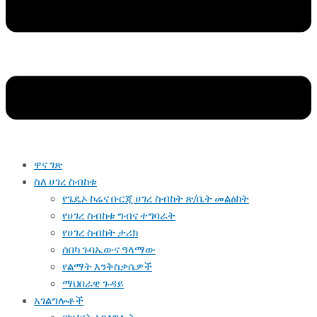
ዋና ገጽ
ስለ ሀገረ ስብከቱ
የጌዴኦ ኮሬና ቡርጂ ሀገረ ስብከት ጽ/ቤት መልዕክት
የሀገረ ስብከቱ ግብና ተግባራት
የሀገረ ስብከት ታሪክ
ሰበካ ጉባኤውና ዓላማው
የልማት እንቅስቃሴዎች
ማህበራዊ ጉዳይ
አገልግሎቶች