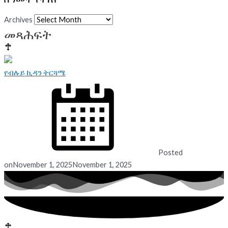
Archives
መጻሕፍት
የብሉይ ኪዳን ትርጓሜ
Posted
on
November 1, 2025
November 1, 2025