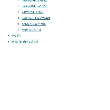
መጽሐፍተ ስንክሳር
መጽሐፍተ መነኮሳት
ሃይማኖተ አበው
መጽሐፈ ቀሌምንጦስ
አስራ አራቱ ቅዳሴ
መጽሐፈ ግጻዌ
ያግኙን
ሀገረ ስብከቱን ይርዱ