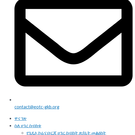
contact@eotc-gkb.org
ዋና ገጽ
ስለ ሀገረ ስብከቱ
የጌዴኦ ኮሬና ቡርጂ ሀገረ ስብከት ጽ/ቤት መልዕክት