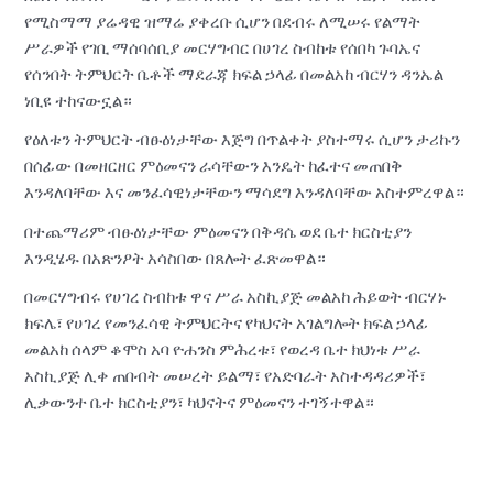
የሚስማማ ያሬዳዊ ዝማሬ ያቀረቡ ሲሆን በደብሩ ለሚሠሩ የልማት
ሥራዎች የገቢ ማሰባሰቢያ መርሃግብር በሀገረ ስብከቱ የሰበካ ጉባኤና
የሰንበት ትምህርት ቤቶች ማደራጃ ክፍል ኃላፊ በመልአከ ብርሃን ዳንኤል
ነቢዩ ተከናውኗል።
የዕለቱን ትምህርት ብፁዕነታቸው እጅግ በጥልቀት ያስተማሩ ሲሆን ታሪኩን
በሰፊው በመዘርዘር ምዕመናን ራሳቸውን እንዴት ከፈተና መጠበቅ
እንዳለባቸው እና መንፈሳዊነታቸውን ማሳደግ እንዳለባቸው አስተምረዋል።
በተጨማሪም ብፁዕነታቸው ምዕመናን በቅዳሴ ወደ ቤተ ክርስቲያን
እንዲሄዱ በአጽንዖት አሳስበው በጸሎት ፈጽመዋል።
በመርሃግብሩ የሀገረ ስብከቱ ዋና ሥራ አስኪያጅ መልአከ ሕይወት ብርሃኑ
ክፍሌ፣ የሀገረ የመንፈሳዊ ትምህርትና የካህናት አገልግሎት ክፍል ኃላፊ
መልአከ ሰላም ቆሞስ አባ ዮሐንስ ምሕረቱ፣ የወረዳ ቤተ ክህነቱ ሥራ
አስኪያጅ ሊቀ ጠበብት መሠረት ይልማ፣ የአድባራት አስተዳዳሪዎች፣
ሊቃውንተ ቤተ ክርስቲያን፣ ካህናትና ምዕመናን ተገኝተዋል።