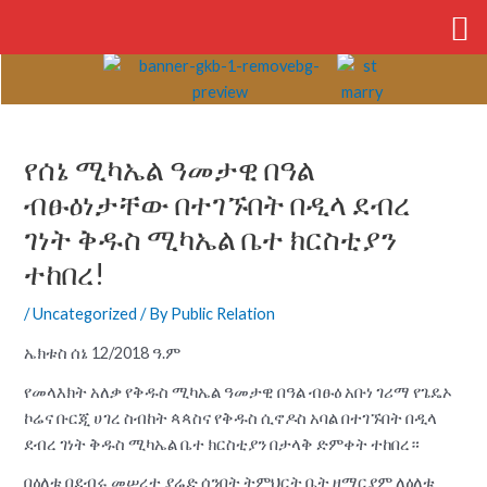
Skip
to
content
Post
navigation
የሰኔ ሚካኤል ዓመታዊ በዓል
ብፁዕነታቸው በተገኙበት በዲላ ደብረ
ገነት ቅዱስ ሚካኤል ቤተ ክርስቲያን
ተከበረ!
/
Uncategorized
/ By
Public Relation
ኤክቱስ ሰኔ 12/2018 ዓ.ም
የመላእክት አለቃ የቅዱስ ሚካኤል ዓመታዊ በዓል ብፁዕ አቡነ ገሪማ የጌዴኦ
ኮሬና ቡርጂ ሀገረ ስብከት ጳጳስና የቅዱስ ሲኖዶስ አባል በተገኙበት በዲላ
ደብረ ገነት ቅዱስ ሚካኤል ቤተ ክርስቲያን በታላቅ ድምቀት ተከበረ።
በዕለቱ በደብሩ መሠረተ ያሬድ ሰንበት ትምህርት ቤት ዘማርያም ለዕለቱ