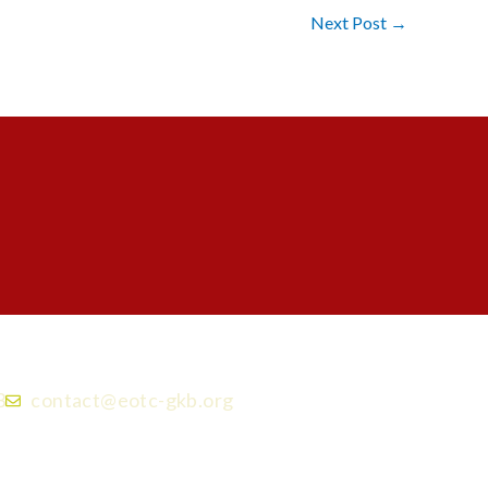
Next Post
→
3
contact@eotc-gkb.org