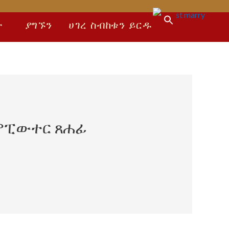
Search
ት
ያግኙን
ሀገረ ስብከቱን ይርዱ
for:
Search Button
የኮምፒውተር ጸሐፊ