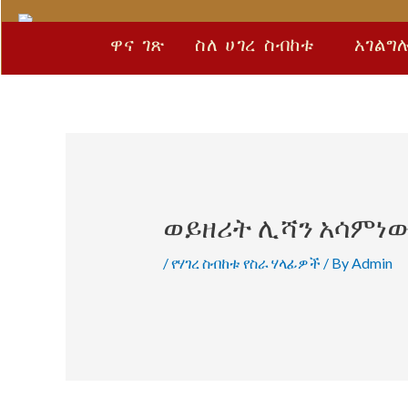
Skip
Post
to
navigation
ዋና ገጽ
ስለ ሀገረ ስብከቱ
አገልግ
content
​ወይዘሪት ሊሻን አሳምነው
/
የሃገረ ስብከቱ የስራ ሃላፊዎች
/ By
Admin