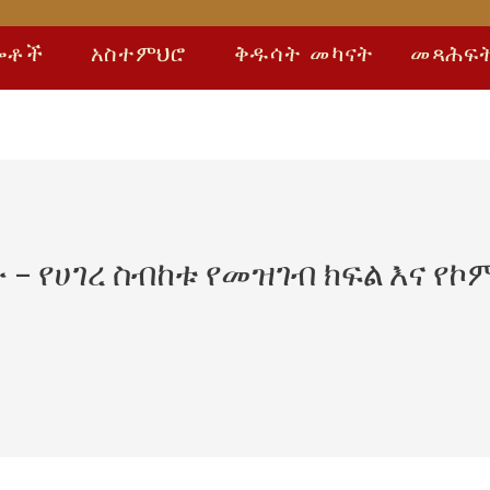
ሎቶች
አስተምህሮ
ቅዱሳት መካናት
መጻሕፍ
 – የሀገረ ስብከቱ የመዝገብ ክፍል እና 