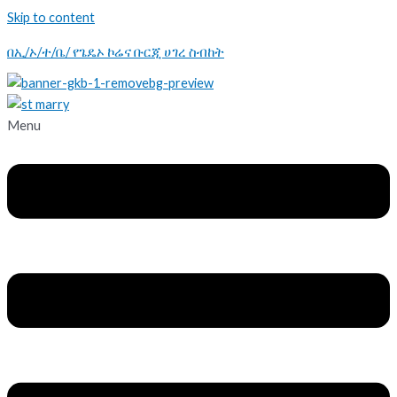
Skip to content
በኢ/ኦ/ተ/ቤ/ የጌዴኦ ኮሬና ቡርጂ ሀገረ ስብከት
Menu