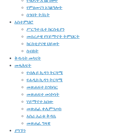
የካህናት አገልግሎት
የምዕመናን አገልግሎት
ሰንበት ት/ቤት
አስተምህሮ
ሥርዓተ ቤተ ክርስቲያን
መሰረታዊ የሃይማኖት ትምህርት
ክርስቲያናዊ ህይወት
ስብከት
ቅዱሳት መካናት
መጻሕፍት
የብሉይ ኪዳን ትርጓሜ
የሐዲስ ኪዳን ትርጓሜ
መጽሐፍተ ስንክሳር
መጽሐፍተ መነኮሳት
ሃይማኖተ አበው
መጽሐፈ ቀሌምንጦስ
አስራ አራቱ ቅዳሴ
መጽሐፈ ግጻዌ
ያግኙን