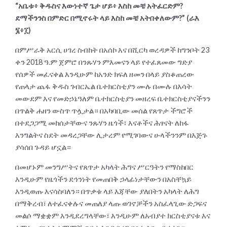
“አቤቱ፥ ቅዱስና እውነተኛ ጌታ ሆይ፥ እስከ መቼ አትፈርድም?
ደማችንንስ በምድር በሚኖሩት ላይ እስከ መቼ አትበቀለውም?” (ራእ
፮፥፲)
በምሥራቅ አርሲ ሀገረ ስብከት በአሰኮ እና በሺርካ ወረዳዎች ከግንቦት 23
ቀን 2018 ዓ.ም ጀምሮ በንጹሃን ምእመናን ላይ የተፈጸመው ግድያ
የሰዎች መፈናቀል እንዲሁም ከአንድ ክፍለ ዘመን በላይ ያስቆጠረው
የጠላታ ጨፋ ቅዱስ ገብርኤል ቤተክርስቲያን ሙሉ በሙሉ በእሳት
መውደም እና የመድኃኔዓለም ቤተክርስቲያን መዘረፍ ቤተክርስቲያናችንን
በጥልቅ ሐዘን ውስጥ ጥሏታል። በአካባቢው መሰል የጸጥታ ችግሮች
በተደጋጋሚ መከሰታቸውና ንጹሃን ዜጎች፣ እናቶችና ሕፃናት ለከፋ
እንግልትና ስደት መዳረጋቸው ሊታረም የሚገባውና ሁላችንንም በእጅጉ
ያሳሰበ ጉዳይ ሆኗል።
በመሆኑም መንግሥትና የጸጥታ አካላት ሕግና ሥርዓትን የማስከበር
እንዲሁም የዜጎችን ደኅንነት የመጠበቅ ኃላፊነታቸውን በአስቸኳይ
እንዲወጡ እናሳስባለን። በጥቃቱ ላይ እጃቸው ያለበትን አካላት ለሕግ
በማቅረብ፣ ለተፈናቀሉና መጠለያ ላጡ ወገኖቻችን አስፈላጊው ድጋፍና
መልሶ ማቋቋም እንዲደረግላቸው፣ እንዲሁም ለአብያተ ክርስቲያናቱ እና