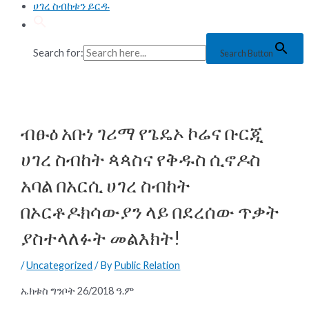
ሀገረ ስብከቱን ይርዱ
Search for:
Search Button
ብፁዕ አቡነ ገሪማ የጌዴኦ ኮሬና ቡርጂ
ሀገረ ስብከት ጳጳስና የቅዱስ ሲኖዶስ
አባል በአርሲ ሀገረ ስብከት
በኦርቶዶክሳውያን ላይ በደረሰው ጥቃት
ያስተላለፉት መልእክት!
/
Uncategorized
/ By
Public Relation
ኤክቱስ ግንቦት 26/2018 ዓ.ም