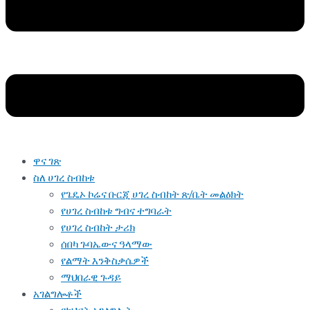
ዋና ገጽ
ስለ ሀገረ ስብከቱ
የጌዴኦ ኮሬና ቡርጂ ሀገረ ስብከት ጽ/ቤት መልዕክት
የሀገረ ስብከቱ ግብና ተግባራት
የሀገረ ስብከት ታሪክ
ሰበካ ጉባኤውና ዓላማው
የልማት እንቅስቃሴዎች
ማህበራዊ ጉዳይ
አገልግሎቶች