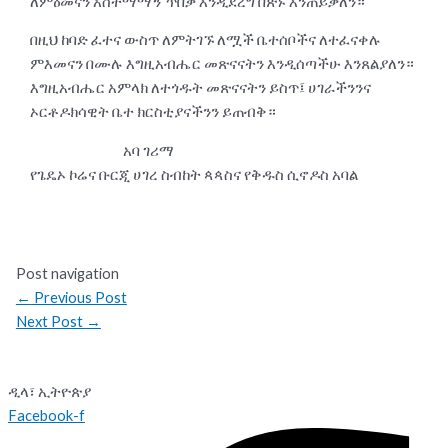
ለምዕመናን አስተማማኝ ጥበቃ እንዲደረግ በጽኑ እንጠይቃለን።
በዚህ ከባድ ፈተና ውስጥ ለምትገኙ ለሟች ቤተሰቦችና ለተፈናቀሉ
ምእመናን በሙሉ እግዚአብሔር መጽናናትን እንዲሰጣችሁ እንጸልያለን።
እግዚአብሔር አምላክ ለተጎዱት መጽናናትን ይስጥ፤ ሀገራችንንና
ኦርቶዶክሳዊት ቤተ ክርስቲያናችንን ይጠብቅ።
አባ ገሪማ
የጌዴኦ ኮሬና ቡርጂ ሀገረ ስብከት ጳጳስና የቅዱስ ሲኖዶስ አባል
Post navigation
←
Previous Post
Next Post
→
ዲላ፣ ኢትዮጵያ
Facebook-f