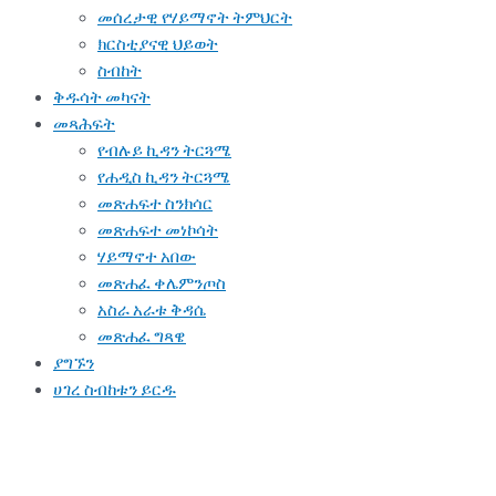
መሰረታዊ የሃይማኖት ትምህርት
ክርስቲያናዊ ህይወት
ስብከት
ቅዱሳት መካናት
መጻሕፍት
የብሉይ ኪዳን ትርጓሜ
የሐዲስ ኪዳን ትርጓሜ
መጽሐፍተ ስንክሳር
መጽሐፍተ መነኮሳት
ሃይማኖተ አበው
መጽሐፈ ቀሌምንጦስ
አስራ አራቱ ቅዳሴ
መጽሐፈ ግጻዌ
ያግኙን
ሀገረ ስብከቱን ይርዱ