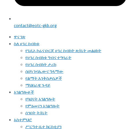
contact@eotc-gkb.org
ዋና ገጽ
ስለ ሀገረ ስብከቱ
የጌዴኦ ኮሬና ቡርጂ ሀገረ ስብከት ጽ/ቤት መልዕክት
የሀገረ ስብከቱ ግብና ተግባራት
የሀገረ ስብከት ታሪክ
ሰበካ ጉባኤውና ዓላማው
የልማት እንቅስቃሴዎች
ማህበራዊ ጉዳይ
አገልግሎቶች
የካህናት አገልግሎት
የምዕመናን አገልግሎት
ሰንበት ት/ቤት
አስተምህሮ
ሥርዓተ ቤተ ክርስቲያን