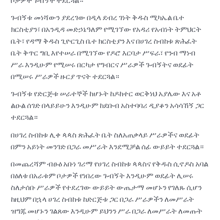
ቦታዎች ጉብኝት ተደርጓል።
ጉብኝቱ መነሻውን ያደረገው በዲላ ደብረ ገነት ቅዱስ ሚካኤል ቤተ
ክርስቲያን፣ በአንዲዳ መድኃኔዓለም የሚገኘው የአዳሪ የአብነት ትምህርት
ቤት፣ የዳማ ቅዱስ ጊዮርጊስ ቤተ ክርስቲያን እና በሀገረ ስብከቱ ጽሕፈት
ቤት ቅጥር ግቢ እየተሠራ በሚገኘው የዶሮ እርባታ ሥፍራ፣ የንብ ማነብ
ሥራ እንዲሁም የሚሠሩ በርካታ የግብርና ሥራዎች ጉብኝትና ወደፊት
በሚሠሩ ሥራዎች ዙርያ ጥናት ተደርጓል።
ጉብኝቱ የድርጅቱ ሠራተኞች ከሆኑት ከዶክተር ወርቅነህ አያሌው እና አቶ
ልዑል ሰገድ በላይይሁን እንዲሁም ከደቡብ አስተባባሪ ዲያቆን አሳሳኸኝ ጋር
ተደርጓል።
በሀገረ ስብከቱ ሊቀ ጳጳስ ጽሕፈት ቤት ስለአጠቃላይ ሥራዎችና ወደፊት
በምን አይነት መንገድ በጋራ መሥራት እንደሚቻል ሰፊ ውይይት ተደርጓል።
በመጨረሻም ብፁዕ አቡነ ገሪማ የሀገረ ስብከቱ ጳጳስና የቅዱስ ሲኖዶስ አባል
በዕለቱ በአራቱም ቦታዎች የነበረው ጉብኝት እንዲሁም ወደፊት ሊሠሩ
ስለታሰቡ ሥራዎች የተደረገው ውይይት ውጤታማ መሆኑን የገለጹ ሲሆን
ከዚህም በኋላ ሀገረ ስብከቱ ከድርጅቱ ጋር በጋራ ሥራዎችን ለመሥራት
ዝግጁ መሆኑን ገልጸው እንዲሁም ይህንን ሥራ በጋራ ለመሥራት ለመጡት