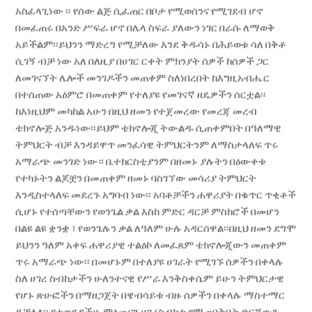
አስፈላጊነው ፡፡ የሰው ልጅ ሲፈጠር በቦታ የሚወሰንና የሚገደብ ሆኖ
በመፈጠሩ በአንድ ሥፍራ ሆኖ በሌላ ስፍራ ያለውን ነገር በራሱ ለማወቅ
አይችልም፡፡ይህንን ማድረግ የሚቻለው እንደ ቅዱሳኑ በሕይወቱ ሳለ በቅቶ
ሲገኝ ብቻ ነው አለ በለዚያ በሀገር ርቀት ምክንያት ሰዎች ከሰዎች ጋር
ለመገናኘት ሌሎች መንገዶችን መጠቀም ስለነበረበት ከእግዚአብሔር
በተሰጠው አዕምሮ በመጠቀም የተለያዩ የመገናኛ ዘዴዎችን ሰርቷል፡፡
ከእነዚህም መካከል አሁን በዚህ ዘመን የተጀመረው የመረጃ መረብ
ቴክኖሎጅ አንዱነው፡፡ይህም ቴክኖሎጂ ትውልዱ ሲጠቀምበት በዓለማዊ
ትምህርት ብቻ እንዳይዋጥ መንፈሳዊ ትምህርትንም ለማስታላለፍ ጥሩ
አማራጭ መንገድ ነው። ቤተክርስቲያንም በዘመኑ ያሉትን በዕውቀቱ
የተካኑትን ልጆቿን በመጠቀም ዘመኑ ባስገኘው መሳሪያ ትምህርት
እንዲስተላለፍ መደረጉ አግባብ ነው፡፡ አባቶቻችን ሐዋሪያት በቁጥር ጥቂቶች
ሲሆኑ የተሰጣቸውን የወንጌል ቃል እስከ ምድር ዳርቻ ምስክሮች በመሆን
በልዩ ልዩ ቋንቋ ፣ የወንጌሉን ቃል ለዓለም ሁሉ አዳርሰዋል፡፡በዚህ ዘመን ደግሞ
ይህንን ዓለም አቀፍ ሐዋሪያዊ ተልዕኮ ለመፈጸም ቴክኖሎጂውን መጠቀም
ጥሩ አማራጭ ነው፡፡ በመሆኑም በተለያዩ ሀገራት የሚገኙ ሰዎችን በቀላሉ
ስለ ሀገረ ስብከታችን ሁለንተናዊ የሥራ እንቅስቀሴም ይሁን ትምህርታዊ
የሆኑ ጽሁፎችን በማዘጋጀት በዌብሳይቱ ብዙ ሰዎችን በቀላሉ ማስተማር
ይቻላል፡፡ የተወደዳችሁ ምዕመናን ሀገረስብከቱ የሚጠበቅበት ድርሻውን