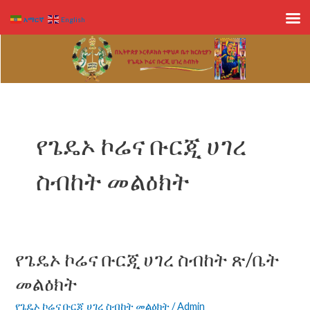
Skip
አማርኛ
English
to
content
የጌዴኦ ኮሬና ቡርጂ ሀገረ
ስብከት መልዕክት
የጌዴኦ ኮሬና ቡርጂ ሀገረ ስብከት ጽ/ቤት
የጌዴኦ
ኮሬና
መልዕክት
ቡርጂ
ሀገረ
የጌዴኦ ኮሬና ቡርጂ ሀገረ ስብከት መልዕክት
/
Admin