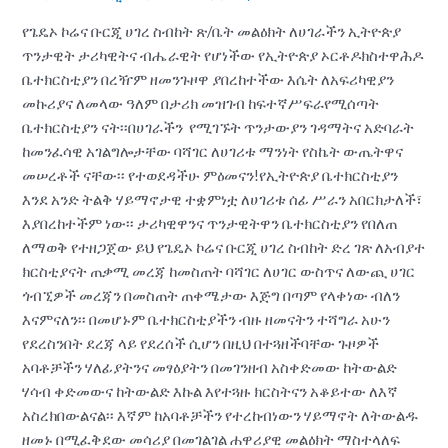
ስብከት
የጌዴኦ ኮሬና ቡርጂ ሀገረ ስብከት ጽ/ቤት መልዕክት ለሀገራችን ኢትዮጵያ
ጽ/
ጥንታዊት ታሪካዊትና ብሔራዊት የሆነችው የኢትዮጵያ ኦርቶዶክስተዋሕዶ
ቤት
ቤተክርስቲያን በረዥም ዘመንጉዞዋ ያበረከተችው እሴት ለአፍሪካዊያን
መልዕክት
መኩሪያና ለመላው ዓለም በታሪክ መዝገብ ከፍተኛሥፍራየሚሰጣት
ቤተክርስቲያን ናት፡፡በሀገራችን የሚገኙት ጥንታውያን ገዳማትና አድባራት
ከመንፈሳዊ አገልግሎታቸው ባሻገር ለሀገሪቱ ማንነት የስኬት ውጤትዋና
መሠረቶች ናቸው፡፡ የተወደዳችሁ ምዕመናን!የኢትዮጵያ ቤተክርስቲያን
እንደ አንድ ትልቅ ሃይማኖታዊ ተቋምነቷ ለሀገሪቱ ሰፊ ሥራን አበርክታለች፣
እያበረከተችም ነው፡፡ ታሪካዊዋንና ጥንታዊትዋን ቤተክርስቲያን የበለጠ
ለማወቅ የተዘጋጀው ይህ የጌዴኦ ኮሬና ቡርጂ ሀገረ ስብከት ድረ ገጽ ለአብያተ
ክርስቲያናት ጠቃሚ መረጃ ከመስጠት ባሻገር ለሀገር ውስጥና ለውጪ ሀገር
ጎብኚዎች መረጃን በመስጠት ጠቀሜታው እጅግ በጣም የላቀነው ብለን
እናምናለን፡፡ በመሆኑም ቤተክርስቲያችን ብዙ ዘመናትን ተሻግራ አሁን
የደረስንበት ደረጃ ላይ የደረሰች ሲሆን በዚህ በተጓዘችባቸው ጉዞዎች
አባቶቻችን ሃለፊያትንና መፃዕያትን በመገንዘብ አስቀድመው ከትውልድ
ሃሳብ ቀድመውና ከትውልድ እኩል እየተጓዙ ክርስትናን አቆይተው ለእኛ
አስረክበውልናል፡፡ እኛም ከአባቶቻችን የተረከብነውን ሃይማኖት ለትውልዱ
ዘመኑ በሚፈቅደው መሳሪያ በመገልገል ሐዋሪያዊ መልዕክት ማስተላለፍ