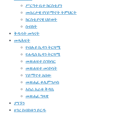
ሥርዓተ ቤተ ክርስቲያን
መሰረታዊ የሃይማኖት ትምህርት
ክርስቲያናዊ ህይወት
ስብከት
ቅዱሳት መካናት
መጻሕፍት
የብሉይ ኪዳን ትርጓሜ
የሐዲስ ኪዳን ትርጓሜ
መጽሐፍተ ስንክሳር
መጽሐፍተ መነኮሳት
ሃይማኖተ አበው
መጽሐፈ ቀሌምንጦስ
አስራ አራቱ ቅዳሴ
መጽሐፈ ግጻዌ
ያግኙን
ሀገረ ስብከቱን ይርዱ