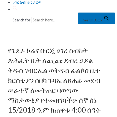
ሀገረ ስብከቱን ይርዱ
Search for:
Search Button
የጌዴኦ ኮሬና ቡርጂ ሀገረ ስብከት
ጽሕፈት ቤት ለጪጩ ደብረ ኃይል
ቅዱስ ገብርኤል ወቅዱስ ፊልጶስ ቤተ
ክርስቲያን ሰበካ ጉባኤ ለጸሐፊ መደብ
ሠራተኛ ለመቅጠር ባወጣው
ማስታወቂያ የተመዘገባችሁ ሰኞ ሰኔ
15/2018 ዓ.ም ከጠዋቱ 4:00 ሰዓት