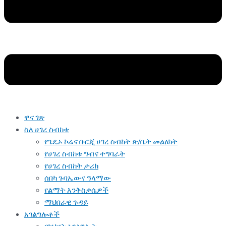
ዋና ገጽ
ስለ ሀገረ ስብከቱ
የጌዴኦ ኮሬና ቡርጂ ሀገረ ስብከት ጽ/ቤት መልዕክት
የሀገረ ስብከቱ ግብና ተግባራት
የሀገረ ስብከት ታሪክ
ሰበካ ጉባኤውና ዓላማው
የልማት እንቅስቃሴዎች
ማህበራዊ ጉዳይ
አገልግሎቶች