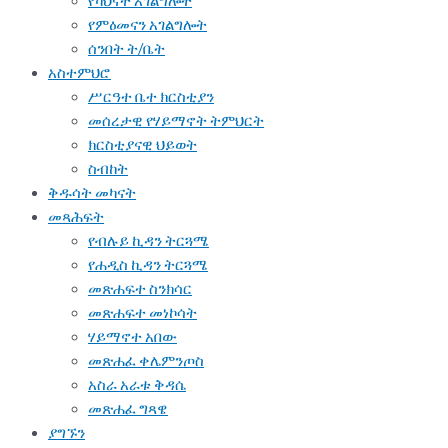
የካህናት አገልግሎት
የምዕመናን አገልግሎት
ሰንበት ት/ቤት
አስተምህሮ
ሥርዓተ ቤተ ክርስቲያን
መሰረታዊ የሃይማኖት ትምህርት
ክርስቲያናዊ ህይወት
ስብከት
ቅዱሳት መካናት
መጻሕፍት
የብሉይ ኪዳን ትርጓሜ
የሐዲስ ኪዳን ትርጓሜ
መጽሐፍተ ስንክሳር
መጽሐፍተ መነኮሳት
ሃይማኖተ አበው
መጽሐፈ ቀሌምንጦስ
አስራ አራቱ ቅዳሴ
መጽሐፈ ግጻዌ
ያግኙን