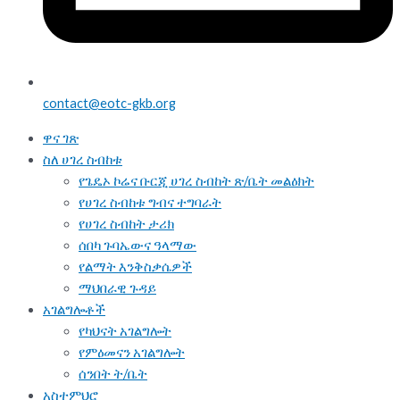
contact@eotc-gkb.org
ዋና ገጽ
ስለ ሀገረ ስብከቱ
የጌዴኦ ኮሬና ቡርጂ ሀገረ ስብከት ጽ/ቤት መልዕክት
የሀገረ ስብከቱ ግብና ተግባራት
የሀገረ ስብከት ታሪክ
ሰበካ ጉባኤውና ዓላማው
የልማት እንቅስቃሴዎች
ማህበራዊ ጉዳይ
አገልግሎቶች
የካህናት አገልግሎት
የምዕመናን አገልግሎት
ሰንበት ት/ቤት
አስተምህሮ