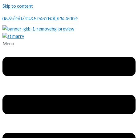
Skip to content
በኢ/ኦ/ተ/ቤ/ የጌዴኦ ኮሬና ቡርጂ ሀገረ ስብከት
Menu