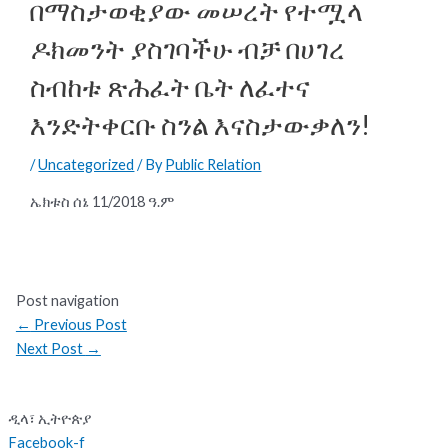
በማስታወቂያው መሠረት የተሟላ
ዶክመንት ያስገባችሁ ብቻ በሀገረ
ስብከቱ ጽሕፈት ቤት ለፈተና
እንድትቀርቡ ስንል እናስታውቃለን!
/
Uncategorized
/ By
Public Relation
ኤክቱስ ሰኔ 11/2018 ዓ.ም
Post navigation
←
Previous Post
Next Post
→
ዲላ፣ ኢትዮጵያ
Facebook-f