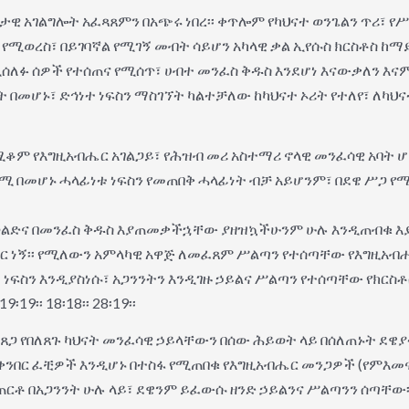
ነታዊ አገልግሎት አፈጻጸምን በአጭሩ ነበረ፡፡ ቀጥሎም የካህናተ ወንጌልን ጥሪ፣ የ
ር የሚወረስ፣ በይገባኛል የሚገኝ መብት ሳይሆን አካላዊ ቃል ኢየሱስ ክርስቶስ ከ
ፉ ሰዎች የተሰጠና የሚሰጥ፣ ሀብተ መንፈስ ቅዱስ እንደሆነ እናውቃለን እናምና
ት በመሆኑ፣ ድኅነተ ነፍስን ማስገኘት ካልተቻለው ከካህናተ ኦሪት የተለየ፣ ለካህ
የሚቆም የእግዚአብሔር አገልጋይ፣ የሕዝብ መሪ አስተማሪ ኖላዊ መንፈሳዊ አባት 
ሚ በመሆኑ ሓላፊነቱ ነፍስን የመጠበቅ ሓላፊነት ብቻ አይሆንም፣ በደዌ ሥጋ 
ብ በወልድና በመንፈስ ቅዱስ እያጠመቃችኋቸው ያዘዝኳችሁንም ሁሉ እንዲጠብ
ተ ጋር ነኝ፡፡ የሚለውን አምላካዊ አዋጅ ለመፈጸም ሥልጣን የተሰጣቸው የእግዚአብ
ነፍስን እንዲያስነሱ፣ አጋንንትን እንዲገዙ ኃይልና ሥልጣን የተሰጣቸው የክርስ
9፡፡ 18፡18፡፡ 28፡19፡፡
ህ ጸጋ የበለጸጉ ካህናት መንፈሳዊ ኃይላቸውን በሰው ሕይወት ላይ በሰለጠኑት ደዌ
 ቀንበር ፈቺዎች እንዲሆኑ በተስፋ የሚጠበቁ የእግዚአብሔር መንጋዎች (የምእመና
 ጠርቶ በአጋንንት ሁሉ ላይ፣ ደዌንም ይፈውሱ ዘንድ ኃይልንና ሥልጣንን ሰጣቸው