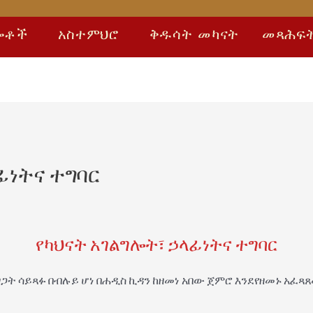
ሎቶች
አስተምህሮ
ቅዱሳት መካናት
መጻሕፍ
ፊነትና ተግባር
የካህናት አገልግሎት፣ ኃላፊነትና ተግባር
ጋት ሳይጻፉ በብሉይ ሆነ በሐዲስ ኪዳን ከዘመነ አበው ጀምሮ እንደየዘመኑ አፈጻጸ