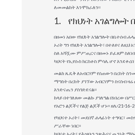
ለመመልከት እንሞክራለን፡፡
1. የክህነት አገልግሎት በ
በዘመነ አበው የክህነት አገልግሎት በቤተሰብ ሐ
ኦሪት ግን የክህነት አገልግሎት፣ በተለዩና ለዚህ
ስለ አሻሿሙ ምሥጢርና በዘመኑ ይፈጸም ስለነበረ
ካህናት የኢየሱስ ክርስቶስ ምሳሌ ሆኖ እንደቀረበ ግን 
መልከ ጼዴቅ ለአብርሃም የሰጠውን በረከት ስንመ
ማግስት በረከት ያገኘው አብርሃምን ስናስብ ዛ
እንድናጤን ያስገድደናል፡፡
ከላይ በተገለጸው መልኩ ያገለግል በነበረው በሥ
የአሮን ልጆችና የልጅ ልጆች ሆኑ፡፡ ዘሌ፡21፡16-24
የካህናተ ኦሪት፣ መደበኛ ሐላፊነት ተግባር፣ መ
ሥራቸው ነበር፡፡
ካህናተ ኦሪት፣ የሕዝቡን ንጽሕናና ጤንነት ማስ