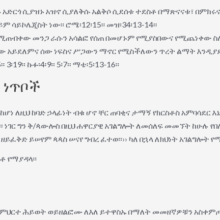
ኑ አድርጎ ሲያዝኑ አዝኖ ሲያለቅሱ አልቅሶ ሲደሰቱ ተደስቶ በማጽናናቱ፣ በምክሩ
ሳይኮሌጂስት ነው፡፡ ሮሜ፡12፡15፡፡ መዝ፡34፡13-14፡፡
ለሚጠብቀው መንጋ ራሱን አሳልፎ የሰጠ በመሆኑም የሚያስበውና የሚጨነቀው ስለ
ው አይደለምና ሰው ነፍስና ሥጋውን ማኖር የሚስችለውን ጥረት ልማት እንዲያ
19፡፡ ኩፉ፡4፡9፡፡ 5፡7፡፡ ማቴ፡5፡13-16፡፡
 ነጥቦች
ሆነ ለዚህ ከባድ ኃላፊነት ብቁ ሆኖ ቸር ጠባቂና ታማኝ የክርስቶስ አምባሳደር እ
፡ ነገር ግን ቅ/ጳውሎስ በዚህ ሐዋርያዊ አገልግሎት ለመሰለፍ መመኘት ከሁሉ 
 ዘይፈቅድ ይሠየም ጳጳስ ሠናየ ግብረ ፈተወ፡፡›› ካለ በኋላ ለክህነት አገልግሎት የ
ቶ የማያዳላ፡፡
ርተ ሕይወት ወይዘልፎሙ ለእለ ይተዋስኡ በማለት መመዘኛዎቹን አስቀምጦአቸዋል፡