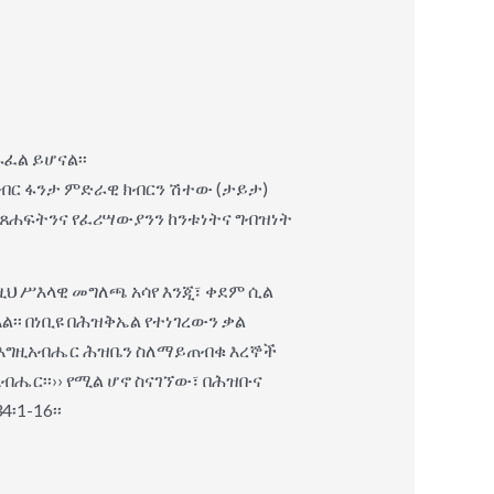
ፈል ይሆናል፡፡
ብር ፋንታ ምድራዊ ክብርን ሽተው (ታይታ)
የጸሐፍትንና የፈሪሣውያንን ከንቱነትና ግብዝነት
ህ ሥእላዊ መግለጫ አሳየ እንጂ፣ ቀደም ሲል
፡፡ በነቢዩ በሕዝቅኤል የተነገረውን ቃል
ክ እግዚአብሔር ሕዝቤን ስለማይጠብቁ እረኞች
ብሔር፡፡›› የሚል ሆኖ ስናገኘው፣ በሕዝቡና
፡1-16፡፡