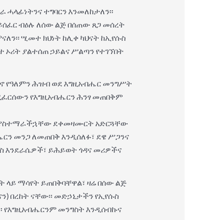
ሥራ ሓላፊነትንና ተግባርን እንመለከታለን፡፡
ማይሰፈር ብዕሉ ለሰው ልጅ በሰጠው ጸጋ መሰረት
ለን፡፡ ሢመተ ክህነት ከሊቀ ካህናት ከኢየሱስ
ናተ ኦሪት ያልተሰጠ ኃይልና ሥልጣን የተገኘበት
ሆኖ የዓለምን ሕዝብ ወደ እግዚአብሔር መንግሥት
የሚፈርሰውን የእግዚአብሔርን ሕንፃ መጠበቅም
ቁ እያስተማራችኋቸው ደቀመዛሙርት አድርጓቸው
ሔርን መንጋ ለመጠበቅ እንዲሰለፉ፣ ደዌ ሥጋንና
ቶስ እንደራሴዎች፣ ይሕይወት ጎዳና መሪዎችና
ያት ላይ ማሳየት ይጠበቅባቸዋል፣ ዛሬ በሰው ልጅ
ን) በረከት ናቸው፡፡ መድኃኒታችን የኢየሱስ
፡፡ የእግዚአብሔርንም መንግስት እንዲሰብኩና