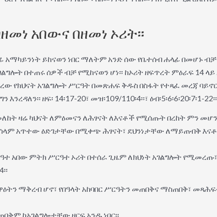
ዘመነ አበውና በዘመነ ኦሪት፡፡
ላፊ አማካይንነት ይከናወን ነበር ማለትም አንድ ሰው የቤተሰብ ሐላፊ በመሆኑ 
 አገልግሎት በተጠሩ ሰዎች ብቻ የሚከናወን ሆነ፡፡ ከኦሪት ዘፍጥረት ምዕራፍ 14 
ው የክህናት አገልግሎት ሥርዓት በመጽሐፍ ቅዱስ በስፋት የተጻፈ መረጃ ባይኖር
እንረዳለን፡፡ ዘፍ፡ 14፡17-20፣ መዝ፡109/110፡4፡፡፣ ዕብ፡5፡6፡6፡20፡7፡1-22፡፡
ለከት ዛሬ ካህናት ለምዕመናን ለሕፃናት ለእናቶች የሚሰጡት በረከት ምን መሆን 
ሬ ሰላም አጥተው ዕድገታቸው በሚቀጭ ሕፃናት፣ ደህንነታቸው ለማይጠብቅ እናቶ
ርዓተ አበው ምትክ ሥርዓተ ኦሪት በተሰራ ጊዜም ለክህነት አገልግሎት የሚመረጡ
፡፡
ስዋዕትን ማቅረብ ሆኖ፣ የበዓላት አከባበር ሥርዓትን መጠበቅና ማስጠበቅ፣ መጻሕ
ጠበቅም ከአገልግሎታቸው ዘርፍ አንዱ ነበር፡፡