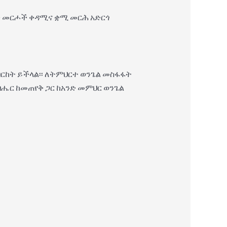
ትን መርሖች ቀዳሚና ቋሚ መርሕ አድርጎ
በርከት ይችላል፡፡ ለትምህርተ ወንጌል መስፋፋት
ብሔር ከመጠየቅ ጋር ከአንድ መምህር ወንጌል