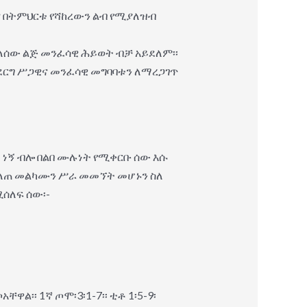
ና በትምህርቱ የሻከረውን ልብ የሚያለዝብ
ሰው ልጅ መንፈሳዊ ሕይወት ብቻ አይደለም፡፡
ደርግ ሥጋዊና መንፈሳዊ መግባባቱን ለማረጋገጥ
ኔ ነኝ ብሎ በልበ ሙሉነት የሚቀርቡ ሰው እሱ
የበለጠ መልካሙን ሥራ መመኘት መሆኑን ስለ
ሚሰለፍ ሰው፡-
፡ 1ኛ ጦሞ፡3፡1-7፡፡ ቲቶ 1፡5-9፡