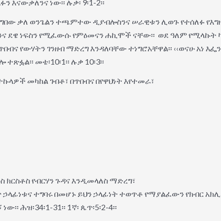
እናውቃለንና ነው፡፡ ሉቃ፡ 9፡1-2፡፡
ንግበው ቃለ ወንጌልን ተጫምተው ዲያብሎስንና ሠራዊቱን ሊወጉ የተሰለፉ የእግ
ንና ደዌ ነፍስን የሚፈውሱ የምዕመናን ሐኪሞች ናቸው፡፡ ወደ ዓለም የሚላኩት
ብና የውሃትን ገንዘብ ማድረግ እንዳለባቸው ተነግሮአቸዋል፡፡ ‹‹ወናሁ አነ እፌ
ተጽፏል፡፡ መቴ፡10፡1፡፡ ሉቃ 10፡3፡፡
በተኩላዎች መካከል ገብቶ፣ በጥበብና በየዋህነት እየተመራ፣
ክርስቶስ የብርሃን ጉዳና እንዲመላለስ ማድረግ፣
ላፊነቱና ተግባሩ በመሆኑ ይህን ኃላፊነት ተወጥቶ የማያልፈውን የክብር አክ
፡፡ ሕዝ፡34፡1-31፡፡ 1ኛ፡ ጴጥ፡5፡2-4፡፡