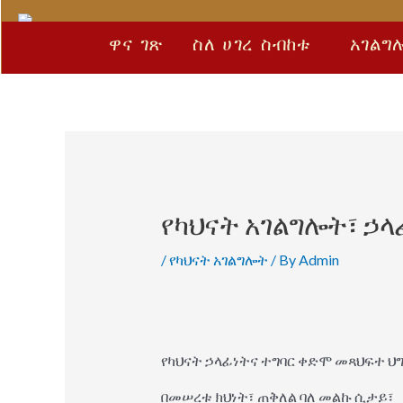
Skip
Post
to
navigation
ዋና ገጽ
ስለ ሀገረ ስብከቱ
አገልግ
content
የካህናት አገልግሎት፣ ኃላ
/
የካህናት አገልግሎት
/ By
Admin
የካህናት ኃላፊነትና ተግባር ቀድሞ መጻህፍተ ህግ
በመሠረቱ ክህነት፣ ጠቅለል ባለ መልኩ ሲታይ፣