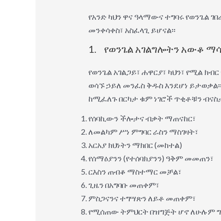
የአንድ ካህን ዋና ዓላማውና ተግባሩ የወንጌል 
መንቀሳቀስ፣ አስፈላጊ ይሆናል፡፡
1. የወንጌል አገልግሎትን አውቆ ማ
የወንጌል አገልጋይ፣ ሐዋርያ፣ ካህን፣ የሚል ክ
ወሳኙ ኃይለ መንፈስ ቅዱስ እንደሆነ ይታወቃል፡
ከሚፈለጉ በርካታ ቁም ነገሮች ጥቂቶቹን ብናስ
የሰባኪውን ችሎታና ብቃት ማጠናከር፣
ለመልካም ሥነ ምግባር ራስን ማስገዛት፣
አርአያ ክህነትን ማክበር (መከተል)
የሰማዕያንን (የተሰባክያንን) ዓቅም መመጠን፣
ርእስን ጠብቆ ማስተማር መቻል፣
ጊዜን በአግባቡ መጠቀም፣
ምስጋናንና ተግሣጽን ለይቶ መጠቀም፣
የሚሰጠው ትምህርት በዝግጅት ሆኖ ለሁሉም ግ