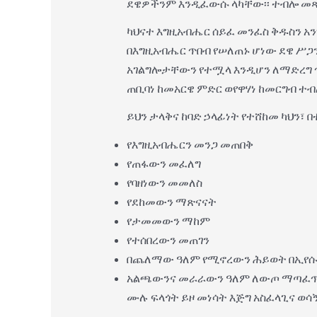
ደዌዎችንም እንዲፈውሱ ላካቸው፡፡ ተብሎ መጻፉን 
ካህናተ እግዚአብሔር ሰይፈ መንፈስ ቅዱስን አ
በእግዚአብሔር ጥበብ የሠለጠኑ ሆነው ደዌ ሥጋ
አገልግሎታቸውን የተሟላ እንዲሆን ለማድረግ ጥበ
ጠቢባነ ከመአርዌ ምድር ወየዋሃነ ከመርግብ ተብሎ 
ይህን ታላቅና ከባድ ኃላፊነት የተሸከመ ካህን፣ 
የእግዚአብሔርን መንጋ መጠበቅ
የጠፋውን መፈለግ
የባዘነውን መመለስ
የደከመውን ማጽናናት
የታመመውን ማከም
የተሰበረውን መጠገን
በጨለማው ዓለም የሚኖረውን ሕይወት በኢየሱስ 
አልጫውንና መራራውን ዓለም ለውጦ ማጣፈጥ ኃ
ሙሉ ፍላጎት ይዞ መነሳት እጅግ አስፈላጊና ወሳኝ ነው