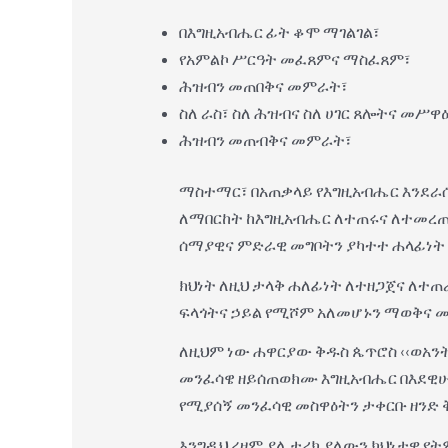
በእግዚአብሔር ፊት ቆሞ ማገልገል፣
የአምልኮ ሥርዓት መፈጸምና ማስፈጸም፣
ሕዝብን መጠበቅና መምራት፣
ስለ ራስ፣ ስለ ሕዝብና ስለ ሀገር ጸሎትና መሥዋ
ሕዝብን መጠብቅና መምራት፣
ማስተማር፣ በአጠቃላይ የእግዚአብሔር እንደ
ለማበርከት ከእግዚአብሔር ለተጠሩና ለተመረጡ 
ሰማያዊና ምድራዊ መግቦትን ያካተተ ሐላፊነት ነው፡፡ 
ክህነት ለዚህ ታላቅ ሐለፊነት ለተዘጋጀና ለተጠ
ፍላጎትና ኃይል የሚሾም አለመሆኑን ማወቅና መ
ለዚህም ነው ሐዋርያው ቅዱስ ጴጥሮስ ‹‹ወአ
መንፈሳዌ ዘይሰጠወክሙ እግዚአብሔር በእደዊሁ ለ
የሚያሰኝ መንፈሳዊ መስዋዕትን ታቀርቡ ዘንድ ቅዱ
እንግዲህ ረዘም ያለ ታሪክ ያለውን ክህነታዊ የት