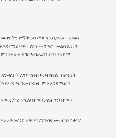
ብቻ መስዋትን የማቅረብ ሥልጣን ሲኖረው በዘመነ
ላይ እንደምንረዳው፣ የሰላሙ ንጉሥ መልከ ጼዴቅ
ም፣ የልዑል እግዚአብሔር ካህን፣ የሰያሜ
እንዳለበት እንድናስብ ይጋብዘናል፣ ከጦርነት
ች የምናቀርበው በረከት ምን እንደሚሆን
፣ ነውረ ሥራ የሌለባቸው (ያልተገኘባቸው)
ፍተ ኦሪትንና ነቢያትን ማንበብና መተርጎም ቋሚ