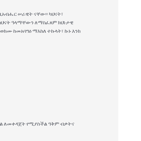
ዚአብሔር ሠራዊት ናቸው፡፡ ካህናት፣
 ካህናት ዓላማቸውን ለማስፈጸም ክህነታዊ
ንወክሙ ከመአባግዕ ማእከለ ተኩላት፣ ኩኑ እንከ
ሊል ለመቀዳጀት የሚያስችል ዓቅም ብቃትና