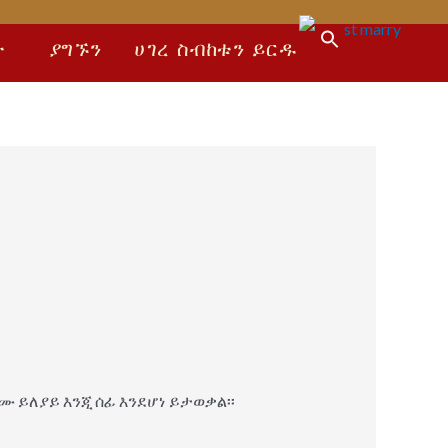
Search
ት
ያግኙን
ሀገረ ስብከቱን ይርዱ
for:
Search Button
ሙ ይለያይ እንጂ ሰፊ እንደሆነ ይታወቃል፡፡