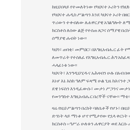
ከዚህ በላይ የተመለትነው የካህናተ ኦሪትን የክህ
የካህናተ ሐዲስ ሥልጣን እንደ ካህናተ ኦሪት በዘ
ጥሪውን ተቀብለው ለሐዋርያዊ አገልግሎት ለሚሰለ
ክርስቶስ ለሰው ልጅ የተሰጠ ጸጋና ሰማያዊ በረከ
ሰማያዊ ሐብት ነው፡፡
ካህን፣ ጠባቂ፣ መምህር፣ በእግዚአብሔር ፊት 
ለመጥራት የተሰለፈ የእግዚአብሔር ሕግ አስፈጻ
ሓላፊነቱ ነው፡፡
ካህናት፣ እንግዲህ ሂዱና አሕዛብን ሁሉ በአ
እነሆ እኔ እስከ ዓለም ፍጻሜ ሁል ጊዜ ከእናን
ደዌ ነፍስን እንዲፈውሱ፣ ሙታነ ሥጋንና ሙታነ 
የመንግስተ እግዚአብሔር በረኞች ናቸው፡፡ ማቴ፡19፡1
ዛሬ የዚህ ሥልጣን በረከት ባለቤቶች የሆኑ፣ በዚ
ድኅነት ላይ ማነቆ ሆኖ የሚታየው የኋላ ቀርነት
ክርስቶስ ‹‹ዓሥራ ሁለቱን ሐዋርያት ወደ እርሱ