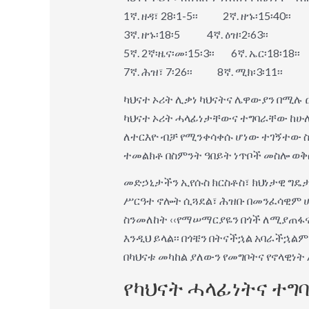
1ኛ. ዘዳ፣ 28፡1-5፡፡ 2ኛ. ዘኁ፡15፡40፡፡
3ኛ. ዘኁ፡18፡5 4ኛ. ዕዝ፡2፡63፡፡
5ኛ. 2ኛ፡ዜና፡መ፡15፡3፡፡ 6ኛ. ኤር፡18፡18፡፡
7ኛ. ሕዝ፣ 7፡26፡፡ 8ኛ. ሚክ፡3፡11፡፡
ካህናተ ኦሪት ሊቃነ ካህናትና ሌዋውያን በሚሉ
ካህናተ ኦሪት ሓላፊነታቸውና ተግባራቸው ከሁሉ
ለተርእዮ ብቻ የሚንቀሳቀሱ ሆነው ተገኝተው ስለ
ተመልክቶ በስምንት ዓበይት ነጥቦች መስሎ ወቅሶአ
መድኃኒታችን ኢየሱስ ክርስቶስ፣ ክህነታዊ ግዴ
ሥርዓተ ኖሎት ሲጓደል፣ ሕዝቡ በመንፈሳዊም ሆነ
ስንመለከት ‹‹የማሠማርያዬን በጎች ለሚያጠፋና
እንዲህ ይላል፡፡ በጎቼን በትናችኋል አባራችኋል
በካህናቱ መካከል ያለውን የመግቦትና የኖላዊነት 
የካህናት ሓላፊነትና ተግባ