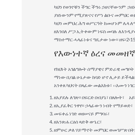
ካህን የወገኖቹን ችግር ችግሩ ኃዘናቸውንም ኃዘ
ያዘነውንም የሚያጽናና የሥነ ልቡና መምህር ወይም 
ካህን መምህረ ሕግ ወሥርዓት ከመሆኑም ሌላ 
ዘእንበለ ሥጋ ኢትቀውም ነፍስ መባሉ ለእንዲያ
ማስተማር ሓላፊነቱና ግዴታው ነው፡፡ ዘፍ፡2፡15፡፡ 3፡
የእውነተኛ ዕረና መመዘኛ
የክህነት አገልግሎት ሰማያዊና ምድራዊ መግቦት ከ
ማነው ቢባል ሁኔታው ከባድ ሆኖ ሊታይ ይችላል፡
አንቀጸ ካህናት በጻፈው መልእክቱ፣ ‹‹እሙን ነገር
ዘአያደሉ ለገጽ፡፡ በፍርድ በብያኔ፣ በጸሎት፣ አይ
ዘኢያፈቅር ንዋየ፡፡ ኃላፊውን ነብት የማይወድ፣
መፍቀሬ ነገድ ወዘሠናይ ምግባሩ፣
ዘአንጽሐ ርዕሰ ጻድቅ ወኄር፣
ዘምሁር ቃለ ሃይማኖት መምህር ወመገሥጽ በትምህ