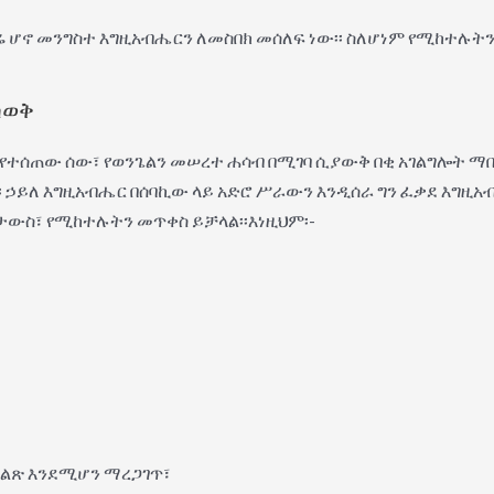
ገበሬ ሆኖ መንግስተ እግዚአብሔርን ለመስበክ መሰለፍ ነው፡፡ ስለሆነም የሚከተሉ
ሳወቅ
ብር የተሰጠው ሰው፣ የወንጌልን መሠረተ ሐሳብ በሚገባ ሲያውቅ በቂ አገልግሎት ማ
፡ ኃይለ እግዚአብሔር በሰባኪው ላይ አድሮ ሥራውን እንዲሰራ ግን ፈቃደ እግዚአ
ታውስ፣ የሚከተሉትን መጥቀስ ይቻላል፡፡እነዚህም፡-
ልጽ እንደሚሆን ማረጋገጥ፣