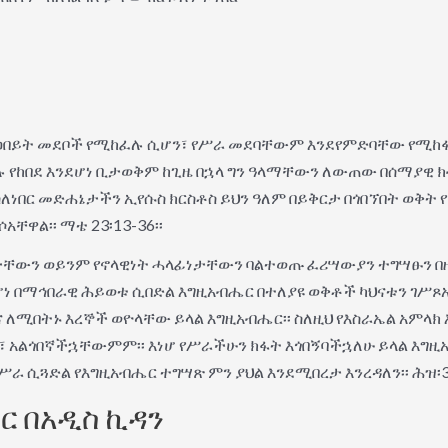
 ዐበይት መደቦች የሚከፈሉ ሲሆን፣ የሥራ መደባቸውም እንደየምድባቸው የሚከፋ
 የከበደ እንደሆነ ቢታወቅም ከጊዜ በኋላ ግን ዓላማቸውን ለውጠው በሰማያዊ ክ
ነበር መድሐኔታችን ኢየሱስ ክርስቶስ ይህን ዓለም በይቅርታ በጎበኘበት ወቅት 
ቸዋል፡፡ ማቴ 23፡13-36፡፡
ታቸውን ወይንም የኖላዊነት ሓላፊነታቸውን ባልተወጡ ፈሪሣውያን ተግሣፁን በዚ
 በማኅበራዊ ሕይወቱ ሲበድል እግዚአብሔር በተለያዩ ወቅቶች ካህናቱን ገሥጾአል
 ለሚበትኑ እረኞች ወዮላቸው ይላል እግዚአብሔር፡፡ ስለዚህ የእስራኤል አምላ
ም፣ አልጎበኛችኋቸውምም፡፡ እነሆ የሥራችሁን ክፋት እጎበኝባችኋለሁ ይላል እግዚአ
ሥራ ሲጓድል የእግዚአብሔር ተግሣጽ ምን ያህል እንደሚበረታ እንረዳለን፡፡ ሕዝ፡34
ር በአዲስ ኪዳን