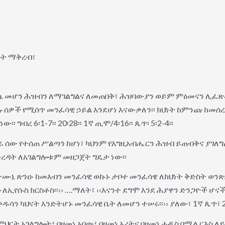
ዕት ማቅረብ፣
ራሴ መሆን ሕዝብን ለማገልግልና ለመጠበቅ፣ ሕዝባውያን ወይም ምዕመናን ሊ
ሰዎች የሚሰጥ መንፈሳዊ ኃይል እንደሆነ እናውቃለን፡፡ ክህነት ከምንጩ ከመሰ
ግብረ 6፡1-7፡፡ 20፡28፡፡ 1ኛ ጢሞ/4፡16፡፡ ጴጥ፡ 5፡2-4፡፡
ራ ሰው የተሰጠ ሥልጣን ከሆነ፣ ካህንም የእግዚአብሔርን ሕዝብ ይጠብቅና ያገለግል
ረዳት ለአገልግሎቱም መዘጋጀት ግዴታ ነው፡፡
ንትሙኒ ጽንዑ ከመእብን መንፈሳዊ ወኩኑ ታቦተ መንፈሳዌ ለክህነት ቅድስት ወ
ኢየሱስ ክርስቶስ፡፡›› ….ማለት፣ ‹‹እናንተ ደግሞ እንደ ሕያዋን ድንጋዮች ሆና
ሳን ካህናት እንድትሆኑ መንፈሳዊ ቤት ለመሆን ተሠሩ፡፡›› ያለው፣ 1ኛ ጴጥ፣ 2፡
ምህርት አገልግሎት፣ በዘመነ አበው፣ በዘመነ ኦሪትና በዘመነ ሐዲስ በሚል ርእስ 