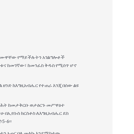
ፈጽሙዋቸው የማይችሉትን አገልግሎቶች
ረቱና ከመገኛው፣ ከመንፈስ ቅዱስ የሚሰጥ ሆኖ
 ዘንድ ከእግዚአብሔር የተጠራ እንጂ በሰው ልዩ
ንጽሕት ከመታቅርቡ ወታዕርጉ መሥዋዕተ
ችሁ በኢየሱስ ክርስቶስ ለእግዚአብሔር ደስ
5-6፡፡
ለይተን አጠር ባለ መልኩ እንደሚከተው