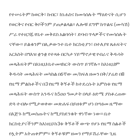
የተሠሩትም ከወርቅ፣ ከብር፣ ከነሐስና ከመሳሰሉት ማዕድናት ሲሆን
የወርቅና የብር ቅቦችንም ያጠቃልላል፡፡ ሌሎቹ ደግሞ ከጥልፍ (ሙካሽ)
ሥራ የተዘጋጁ የቤተ መቅደስ አልባሳት፣ ድባብ ጥላዎችና የመሳሰሉት
ናቸው፡፡ ይልቁንም በሊቃውንተ ቤተ ክርስቲያን፣ በተለያዩ ጸሐፍትና
አርእስት በግእዝ ቋንቋ የተጻፉ በርካታ ሃይማኖታዊ የብራና ቅዱሳት
መጻሕፍትም በእነዚህ ቤተመዛክርት ውስጥ ይገኛሉ፡፡ ከእነዚህም
ቅዱሳት መጻሕፍት መካከል በ6ኛው መ/ክፍለ ዘመን በቅ/ያሬድ በ8
የዜማ ምልክቶችና በ3 የዜማ ቅኝቶች ከተደረሱት አምስቱ የዜማ
መጻሕፍት ውስጥ አንዱና ከ5ዐዐ ዓመታት በላይ ዕድሜ ያስቆረጠው
ድጓ ተብሎ የሚታወቀው መጽሐፍ በይዘቱም ሆነ በጣዕመ ዜማው
በእጅጉ ከሚመስጡትና ከሚያስደንቁት ዋነኛው ነው፡፡ ቤተ
ክርስቲያናችንም ከእነዚህ ከ3ቱ ቅኝቶች ውጭ የሆኑ የዜማ ስልቶች
የሏትም አትጠቀምም፡፡ ቅኝቶቹም ዘመን የማይሽራቸው ጊዜ