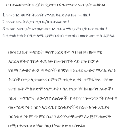
በቤተመዘክርነት ደረጃ ከሚያስጎበኙ ገዳማትና አድባራት መካከል፡-
የመንበረ ጸባዖት ቅድስት ሥላሴ ካቴድራል ቤተመዘክር፤
የገነተ ጽጌ ቅ/ጊዮርጊስ ቤ/ክ ቤተመዘክር፤
የርዕስ አድባራት እንጦጦ መንበረ ፀሐይ ማርያም ቤ/ክ ቤተመዘክር፤
የታዕካ ነገስት በዓታ ለማርያም ቤ/ክ ቤተመዘክር ወዘተ መጥቀስ ይቻላል
በእነዚህ ቤተመዛክርት ወስጥ ደረጃቸውን በጠበቀ በዘመናዊ
አደረጃጀትና ጥበቃ ተይዘው በመጎብኘት ላይ ያሉ በርካታ
ሃይማኖታዊና ታሪካዊ ቅርሶች ይገኛሉ፡፡ እነዚህ ውድና ማራኪ የሆኑ
ቅርሶች በዋጋ ሊተመኑና በምንም ሁኔታ ሊተኩ የማይችሉ ናቸው
የተሰጡትም ከቀድሞ ነገሥታት፣ ከእቴጌዎቹ፣ ከብፁዓን አባቶች፣
ከቤተ መንግሥት ልዑላንና ልዕልቶች፣ ከቀድሞ ከመንግሥት ከፍተኛ
ባለሥልጣናት፣ ከበጎ አድራጊ ክርስቲያኖችና ከ5ቱ አኅት አቢያተ
ክርስቲያናትም ጭምር ሲሆን ደኅንነታቸውም ለረጅም ዘመናት
በሚባ ተጠብቆላቸው ከዚህ ትውልድ ደርሰዋል፡፡