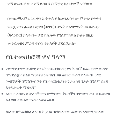
የማይገድባቸውና የማይሰለቹ ሰማያዊ ስጦታዎች ናቸው፡፡
በተጨማሪም ሀገራችን ኢትዮጵያ ከመንፈሳዊው ምንጭ የተቀዳ
የራሷ የሆነ ፊደል፣ አኃዝ (ቁጥር)፣ ቀናትና አዝማናት መቁጠሪያ
(ካላንደር) ያላት በመሆኗ ከሌላው የዓለም ክፍል ይልቅ በዚህ
መንፈሳዊና ሥጋዊ ጥበቧ የተለየች ያደርጋታል፡፡
የቤተመዘክሮቹ ዋና ዓላማ
ሃይማኖታዊና ታሪካዊ የሆኑትን የቤተክርስቲያን ቅርሶች በሙዚየም ውስጥ
በማደራጀት በልዩ ጥበቃና እንክብካቤ ይዞ ለሀገር ውስጥና ለውጭ ሀገር
ጐብኝዎች በማስጐብኘት የቤተክርስቲያኒቱን ታሪካዊ ገጽታ በዓለም ደረጃ
እንዲታወቅ ማድረግ፣
እነዚሁ አስደናቂ ታሪኮችንና ሃይማኖታዊ ቅርሶችን በጥንቃቄ ጠብቆ በመያዝ
ለቀጣዩ ትውልድ ማስተላለፍ ነው፡፡
ከእነዚህም መካከል ለአብነት ያህል በየክፍላቸው መድበን እንደሚከተለው