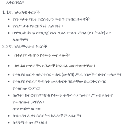
አቅርበናል፡፡
1ኛ. ከታሪካዊ ቅርሶች
የነገሠታቱ የቤተ ክርስቲያን ውስጥ የክብር ዙፋኖች፣
የነገሥታቱ የአርበኝነት አልባሳት፣
በሞዛይክ ቅርፅ የተዘጋጀ የአፄ ኃይለ ሥላሴ ምስል (ፖርትሬት) እና
ሌሎችም፣
2ኛ. ከሃይማኖታዊ ቅርሶች
በተለያየ ዲዛይን የተሠሩ መስቀሎች፣
ልዩ ልዩ ጽዋዎችና ጻሕሎች ከነእርፈ መስቀሎታቸው፣
የተለያዩ ወርቀ ዘቦና የብር ጥልፍ (ሙካሽ) ሥራ ካባዎችና ድባብ ጥላዎች፣
የተለያዩ የብራና ቅዱሳት መጻሕፍት ገበታቸው በወርቅና በብር
የተለበጡ ጭምር፣
ከዕንቀ፣ ከብርና ከሞዛይክ የተሠሩ ቅዱሳት ሥዕላት፣ ሥነ-ስቅለትና
የመሳሰሉት ይገኛሉ፣
ሰጭዎቹም ዘርዝር
ከብፁዓን ሊቃነ ጳጳሳትና ከሌሎችም አባቶች፣
ከዳግማዊ ዐፄ ምኒልክ፣