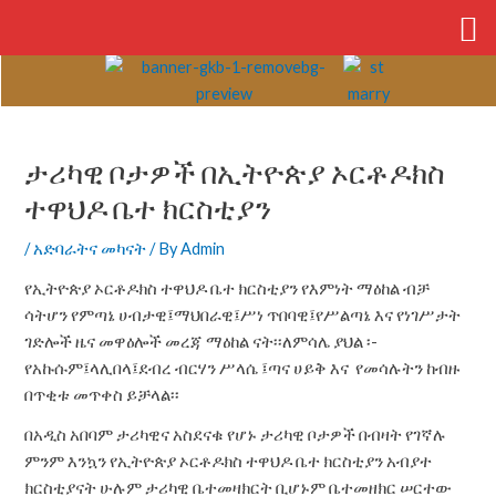
Skip
to
content
Post
navigation
ታሪካዊ ቦታዎች በኢትዮጵያ ኦርቶዶክስ
ተዋህዶ ቤተ ክርስቲያን
/
አድባራትና መካናት
/ By
Admin
የኢትዮጵያ ኦርቶዶክስ ተዋህዶ ቤተ ክርስቲያን የእምነት ማዕከል ብቻ
ሳትሆን የምጣኔ ሀብታዊ፤ማህበራዊ፤ሥነ ጥበባዊ፤የሥልጣኔ እና የነገሥታት
ገድሎች ዜና መዋዕሎች መረጃ ማዕከል ናት፡፡ለምሳሌ ያህል ፡-
የአኩሱም፤ላሊበላ፤ደብረ ብርሃን ሥላሴ ፤ጣና ሀይቅ እና የመሳሉትን ከብዙ
በጥቂቱ መጥቀስ ይቻላል፡፡
በአዲስ አበባም ታሪካዊና አስደናቁ የሆኑ ታሪካዊ ቦታዎች በብዛት የገኛሉ
ምንም እንኳን የኢትዮጵያ ኦርቶዶክስ ተዋህዶ ቤተ ክርስቲያን አብያተ
ክርስቲያናት ሁሉም ታሪካዊ ቤተመዛክርት ቢሆኑም ቤተመዘክር ሠርተው