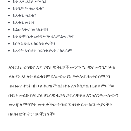
ከቀ አፄ ኃይለ ሥላሴ፣
ከንግሥት ዘውዲቱ፣
ከእቴጌ ጣይቱ፣
ከእቴጌ መነን፣
ከልዑላትና ከልዕልቶቹ፣
ከቀድሞ ቤተ መነግሥት ባለሥልጣናት፣
ከበጎ አድራጊ ክርስቲያኖች፣
ከአኀት አብያተ ክርስቲያናትና ከሌላም
እነዚህ ታሪካዊና ሃይማኖታዊ ቅርሶች መንግሥታዊና መንግሥታዊ
ያልሆኑ አካላት ይልቁንም ባለሀብቱ የኢትዮጵያ ሕዝብ በሚገባ
ጠብቆና ተንከባክቦ ለቱሪዝም ሴክተሩ እንቅስቃሴ ቢጠቀምባቸው
በብዙ መልኩ ከፍ ያለ ሀገራዊ ፋይዳ ይኖራቸዋል እንላለን፡፡ሙሉውን
መረጃ ለማግኘት መጥታችሁ ትጐበኙ ዘንድ ቤተ ክርስቲያናችን
በአክብሮት ትጋብዛችኋለች፡፡