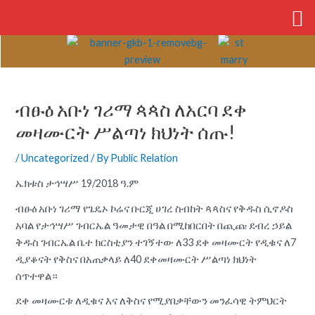
Skip
to
content
Post
navigation
ብፁዕ አቡነ ገሪማ ጳጳስ ለአርባ ደቀ
መዛሙርት ሥልጣነ ክህነት ሰጡ!
/
Uncategorized
/ By
Public Relation
ኤክቱስ ታኅሣሥ 19/2018 ዓ.ም
ብፁዕ አቡነ ገሪማ የጌዴኦ ኮሬና ቡርጂ ሀገረ ስብከት ጳጳስና የቅዱስ ሲኖዶስ
አባል የታኅሣሥ ገብርኤል ዓመታዊ በዓል በሚከበርበት በጪጩ ደብረ ኃይል
ቅዱስ ገብርኤል ቤተ ክርስቲያን ተገኝተው ለ33 ደቀ መዛሙርት የዲቁና ለ7
ዲያቆናት የቅስና በአጠቃላይ ለ40 ደቀመዛሙርት ሥልጣነ ክህነት
ሰጥተዋል።
ደቀ መዛሙርቱ ለዲቁና እና ለቅስና የሚያበቃቸውን መንፈሳዊ ትምህርት