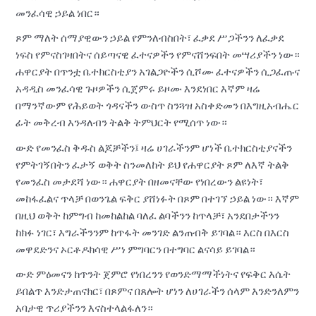
መንፈሳዊ ኃይል ነበር።
ጾም ማለት ሰማያዊውን ኃይል የምንለብስበት፣ ፈቃደ ሥጋችንን ለፈቃደ
ነፍስ የምናስገዛበትና ሰይጣናዊ ፈተናዎችን የምናሸንፍበት መሣሪያችን ነው።
ሐዋርያት በጥንቷ ቤተክርስቲያን አገልጋዮችን ሲሾሙ ፈተናዎችን ሲጋፈጡና
አዳዲስ መንፈሳዊ ጉዞዎችን ሲጀምሩ ይዞሙ እንደነበር እኛም ዛሬ
በማንኛውም የሕይወት ጎዳናችን ውስጥ ስንጓዝ አስቀድመን በእግዚአብሔር
ፊት መቅረብ እንዳለብን ትልቅ ትምህርት የሚሰጥ ነው።
ውድ የመንፈስ ቅዱስ ልጆቻችን፤ ዛሬ ሀገራችንም ሆነች ቤተክርስቲያናችን
የምትገኝበትን ፈታኝ ወቅት ስንመለከት ይህ የሐዋርያት ጾም ለእኛ ትልቅ
የመንፈስ መታደሻ ነው። ሐዋርያት በዘመናቸው የነበረውን ልዩነት፣
መከፋፈልና ጥላቻ በወንጌል ፍቅር ያሸነፉት በጾም በተገኘ ኃይል ነው። እኛም
በዚህ ወቅት ከምግብ ከመከልከል ባለፈ ልባችንን ከጥላቻ፣ አንደበታችንን
ከክፉ ነገር፣ እግራችንንም ከጥፋት መንገድ ልንጠብቅ ይገባል። እርስ በእርስ
መዋደድንና ኦርቶዶክሳዊ ሥነ ምግባርን በተግባር ልናሳይ ይገባል።
ውድ ምዕመናን ከጥንት ጀምሮ የነበረንን የወንድማማችነትና የፍቅር እሴት
ይበልጥ እንድታጠናክር፣ በጾምና በጸሎት ሆነን ለሀገራችን ሰላም እንድንለምን
አባታዊ ጥሪያችንን እናስተላልፋለን።