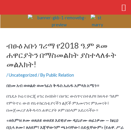
Skip
to
content
Post
navigation
ብፁዕ አቡነ ገሪማ የ2018 ዓ.ም ጾመ
ሐዋርያትን በማስመልከት ያስተላለፉት
መልእክት!
/
Uncategorized
/ By
Public Relation
በስመ አብ ወወልድ ወመንፈስ ቅዱስ አሐዱ አምላክ አሜን።
በጌዴኦ ኮሬና ቡርጂ ሀገረ ስብከት፣ በሀገር ውስጥና በተለያዩ ክፍላተ ዓለም
የምትኖሩ ውድ የቤተክርስቲያናችን ልጆች ምእመናንና ምእመናት፤
በመጀመሪያ ለቅዱሳን ሐዋርያት ጾም በሰላም አደረሳችሁ።
«ወእምዝ ጾሙ ወጸለዩ ወወደዩ እደዊሆሙ ዲቤሆሙ ወፈነዎሙ — ከዚህ
በኋላ ጾሙ፣ ጸለዩም፣ እጃቸውንም ጫኑባቸው፣ ሰደዷቸውም» (የሐዋ. ሥራ