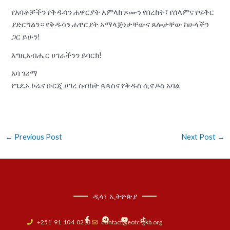
የአባቶቻችን የቅዱሳን ሐዋርያት አምላክ ጾሙን የበረከት፣ የሰላምና የፍቅር
ያድርግልን። የቅዱሳን ሐዋርያት አማላጅነታቸውና ጸሎታቸው ከሁላችን
ጋር ይሁን!
እግዚአብሔር ሀገራችንን ይባርክ!
አባ ገሪማ
የጌዴኦ ኮሬና ቡርጂ ሀገረ ስብከት ጳጳስና የቅዱስ ሲኖዶስ አባል
←
Previous Post
Next Post
→
ዲላ፣ ኢትዮጵያ
F
T
Y
a
e
o
+251 91 104 0213
contact@eotc-gkb.org
c
l
u