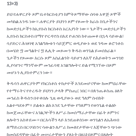
13፥3)
ይህ የሐዋርያት ጾም ቤተክርስቲያን ከምትጾማቸው ሰባቱ አዋጅ ጾሞች
መካከል አንዱ ነው። ሐዋርያት ይህንን ጾም የጾሙት ከራሱ ከጌታችንና
ከመድኃኒታችን ከኢየሱስ ክርስቶስ አርአያነት ነው። ጌታችን መድኃኒታችን
ኢየሱስ ክርስቶስ በማየ ዮርዳኖስ በእደ ዮሐንስ ከተጠመቀ በኋላ ሳይውል፣
ሳያድርና ሕዝባዊ አገልግሎቱን ሳይጀምር ወዲያውኑ ወደ ገዳመ ቆሮንቶስ
በመሄድ ፵ መዓልትና ፵ ሌሊት መጾሙን ቅዱስ ወንጌል ይመሰክራል።
ጌታችን የጾመው እርሱ ጾም አስፈልጎት ሳይሆን ለእኛ የሕይወትን መንገድ
ሊያሳየንና ማንኛውም መንፈሳዊ አገልግሎትና ድል የሚገኘው በጾም
መሆኑን ሊያስተምረን ነው።
ቅዱሳን ሐዋርያትም የክርስቶስ ተከታዮች እንደመሆናቸው ከመምህራቸው
የተማሩትና የተረዱት ይህንን ታላቅ ምስጢር ነበር። በጰንጤቆስጤ ዕለት
መንፈስ ቅዱስን በተቀበሉ ጊዜ ወዲያውኑ ወደ ዓለም ስብከት
አልተጣደፉም። ይልቁኑ ልክ እንደ ጌታቸው የዓለምን የወንጌል ተልዕኮ
ከመጀመራቸውና አገልጋዮችን ለሥራ ከመሰማራታቸው በፊት ጾምንና
ጸሎትን አስቀደሙ። በርእሳችን ላይ እንደጠቀስነው ወንጌልን ለአሕዛብ
ለማድረስ በርናባስንና ሳውልን ለሥራ ከመለየታቸውና እጃቸውን ጭነው
ከመስደዳቸው በፊት መሠረታቸውን ያጸኑት በዚህ በጾምና በጸሎት