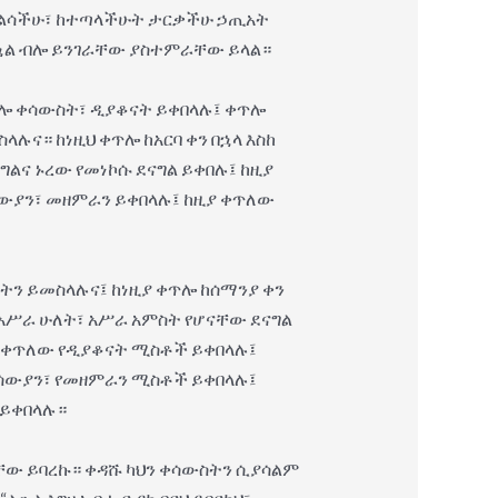
 መልሳችሁ፣ ከተጣላችሁት ታርቃችሁ ኃጢአት
ችኋል ብሎ ይንገራቸው ያስተምራቸው ይላል።
ጥሎ ቀሳውስት፣ ዲያቆናት ይቀበላሉ፤ ቀጥሎ
ና። ከነዚህ ቀጥሎ ከአርባ ቀን በኋላ እስከ
ግልና ኑረው የመነኮሱ ደናግል ይቀበሉ፤ ከዚያ
ሳውያን፣ መዘምራን ይቀበላሉ፤ ከዚያ ቀጥለው
ትን ይመስላሉና፤ ከነዚያ ቀጥሎ ከሰማንያ ቀን
አሥራ ሁለት፣ አሥራ አምስት የሆናቸው ደናግል
ው ቀጥለው የዲያቆናት ሚስቶች ይቀበላሉ፤
ጢሳውያን፣ የመዘምራን ሚስቶች ይቀበላሉ፤
 ይቀበላሉ።
ሳቸው ይባረኩ። ቀዳሹ ካህን ቀሳውስትን ሲያሳልም