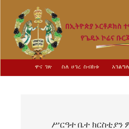
Skip
Post
to
navigation
content
ዋና ገጽ
ስለ ሀገረ ስብከቱ
አገልግ
ሥርዓተ ቤተ ክርስቲያን 