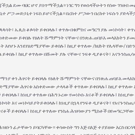
ችኋል ደሙ ባህር ሆኖ ያሰጥማችኋል። ነገር ግን የወሰዳችሁትን የሰው ገንዘብ
ኒተ ሥጋ መድኃኒተ ነፍስ ይሆናችኋል። በረከተ ሥጋውን በረከተ ነፍሱን ያድላ
ጳጳሳት፣ ኤጲስ ቆጶሳት ይቀበላሉ፤ ቀጥሎ በቁምስና መዓርግ ያሉ መነኮሳት፣ ቀ
ስቀድመው ይቀበሉ የዕለት ሹማምንት ናቸውና በንጽሐ ጠባይእ መላእክትን ይመስላሉ
ፊት እየሆኑ እንደየዕድሜያቸው ይቀበሉ፤ ከዚያ ቀጥለው /ክህነት የሌላቸው/ በድን
ግል ይቀበሉ፤ ከዚያ ቀጥለው በሹመት ያሉ ናቸውና ንፍቀ ዲያቆናት፣ አናጉንስጢ
ማንያ ቀን ሕፃናት ይቀበላሉ የዕለት ሹማምንት ናቸውና በንጽሐ ጠባይእ መላእክ
ደየዕድሜያቸው ሕፃናቱ አስቀድመው ታላላቆች ቀጥለው ይቀበላሉ፤ ከዚያ ቀጥለው 
 ይቀበላሉ፤ ከነዚያ ቀጥለው በሕግ ኑረው የመነኮሱ እናቶች ይቀበላሉ፤ ከነዚያ
ነኮሳት እና መነኮሳይያትይቀበላሉ፤ ከነዚያ በኋላ የንፍቀ ዲያቆናት፣ የአናጉንስ
እናቶች ይቀበላሉ፤ ከነዚያ ቀጥለው የንስሐ ሕዝባውያን ሚስቶች በየመዓርጋቸው
 ሕዝቡን ፊታቸውን ይባርካቸው። ቀሳውስት ግን እጅ በእጅ ተያይዘው እርስ በር