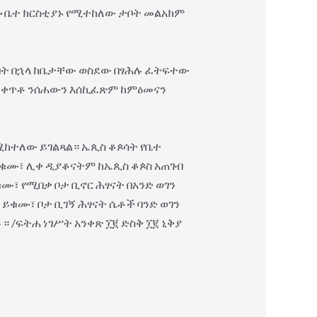
ሎ ቤተ ክርስቲያኑ የሚተከለው ታቦት መልአክም
ገመበት በኋላ ከቤታቸው ወስደው በፃሕሉ ፈትፍተው
 ተቀጥቶ ንሰሐውን እሰኪፈጽም ከምዕመናን
ሚከተለው ይገልጻል። ኤጲስ ቆጶሳት የቤተ
ቁሙ፣ ሊቀ ዲያቆናትም ከኤጲስ ቆጶስ አጠገብ
 የሚበቃ ቦታ ቢኖር ሕፃናት በአንድ ወገን
ይቁሙ፣ ቦታ ቢገኝ ሕፃናት ሴቶች ባንድ ወገን
 /ፍትሐ ነገሥት አንቀጽ ፲፪ ድስቅ ፲፪ ኒቅያ