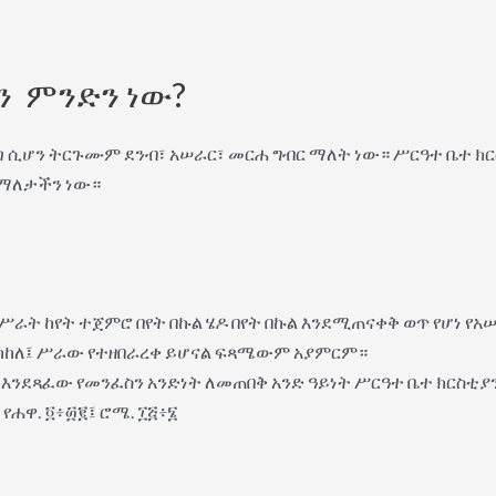
ን ምንድን ነው?
ጣ ሲሆን ትርጉሙም ደንብ፣ አሠራር፣ መርሐ ግብር ማለት ነው። ሥርዓተ ቤተ ክርስ
 ማለታችን ነው።
ሥራት ከየት ተጀምሮ በየት በኩል ሄዶ በየት በኩል እንደሚጠናቀቅ ወጥ የሆነ የአ
ተካከለ፤ ሥራው የተዘበራረቀ ይሆናል ፍጻሜውም አያምርም።
ደጻፈው የመንፈስን አንድነት ለመጠበቅ አንድ ዓይነት ሥርዓተ ቤተ ክርስቲያን 
የሐዋ. ፬፥፴፪፤ ሮሜ. ፲፭፥፮