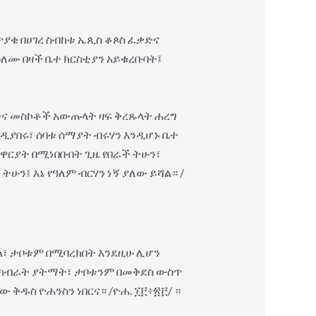
ያቄ በሀገረ ስብከቱ ኤጲስ ቆጶስ ፈቃድና
ለሙ በዛች ቤተ ክርስቲያን አይቁረቡባት፤
ችና መስኮቶች አውጡላት ዛፍ ቅረጹላት ሐረግ
ዲያበሩ፣ ሰባቱ ሰማያት ብሩሃን እንዲሆኑ ቤተ
ዋርያት በሚነበቡበት ጊዜ የበራች ትሁን፣
ሁን፤ እኔ የዓለም ብርሃን ነኝ ያለው ይሻል። /
ል፣ ታቦቱም በሚባረክበት እንደዚሁ ሊሆን
 ያክብራት ያትማት፣ ታቦቱንም በመቅደስ ውስጥ
ቅዱስ ዮሐንስን ነበርና። /ዮሐ. ፲፫፥፳፫/ ።