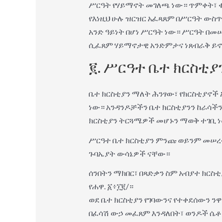
ሥርዓት የሃይማኖት መገለጫ ነው። ጥምቀት፣ ቁር
የእነዚህ ሁሉ ዝርዝር አፈጻጸም በሥርዓት ውስጥ
አንድ ዓይነት በሆነ ሥርዓት ነው። ሥርዓት በመ
ሲፈጸም ሃይማኖታዊ አንድምታና ነጸብራቅ ይኖ
፪. ሥርዓተ ቤተ ክርስቲያ
ቤተ ክርስቲያን ማለት ሕንፃው፣ የክርስቲያኖች 
ነው። አንዳንዶቻችን ቤተ ክርስቲያንን ከራሳች
ክርስቲያን ትርጓሜዎች መሆኑን ማወቅ ተገቢ 
ሥርዓተ ቤተ ክርስቲያን ምንጩ ወይንም መሠረቱ
ጉባኤያት ውሳኔዎች ናቸው።
ሰንበትን ማክበር፣ በጻድቃን ስም አብያተ ክርስቲ
የሐዋ. ፩፥፲፪/።
ወደ ቤተ ክርስቲያን የገባውንና የተቀደሰውን ን
በፈሳሽ ውኃ መፈጸም እንዳለበት፣ ወንዶች ሴቶ