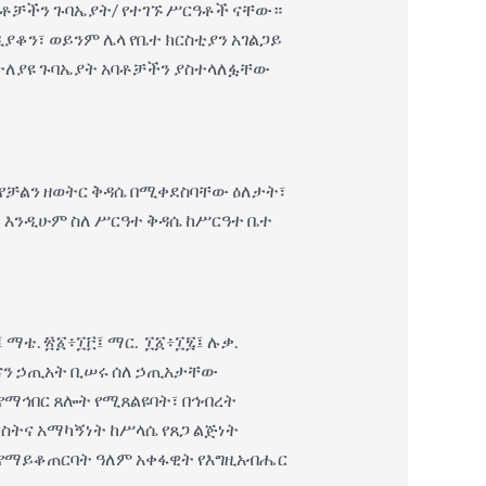
ባቶቻችን ጉባኤያት/ የተገኙ ሥርዓቶች ናቸው።
 ዲያቆን፣ ወይንም ሌላ የቤተ ክርስቲያን አገልጋይ
 በተለያዩ ጉባኤያት አባቶቻችን ያስተላለፏቸው
ም የቻልን ዘወትር ቅዳሴ በሚቀደስባቸው ዕለታት፣
፣ እንዲሁም ስለ ሥርዓተ ቅዳሴ ከሥርዓተ ቤተ
 ማቴ. ፳፩፥፲፫፤ ማር. ፲፩፥፲፯፤ ሉቃ.
ዕመናን ኃጢአት ቢሠሩ ሰለ ኃጢአታቸው
የማኅበር ጸሎት የሚጸልዩባት፣ በኅብረት
ስትና አማካኝነት ከሥላሴ የጸጋ ልጅነት
ግ የማይቆጠርባት ዓለም አቀፋዊት የእግዚአብሔር