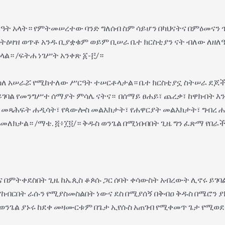
ት አላት። የምትመሠረተው ባንድ ግለሰብ ስም ሳይሆን በካህናትና በምዕመናን ጥ
ትዕዛዝ ወጥቶ አንዱ ቢያቋቁም ወይም ቢሠራ ቤተ ክርስቲያን ናት ብለው ለዘለዓ
ይላል። /ፍትሐ ነገሥት አንቀጽ ፩-፫/።
ስለ አሠራሯ የሚከተለው ሥርዓት ተሠርቶላታል። ቤተ ክርስቲያኗ ስትሠራ ደጆ
ገባል የመንግሥተ ሰማያት ምሳሌ ናትና። በሰማይ ፀሐይ፣ ጨረቃ፣ ከዋክብት እን
 መጻሕፍት ሐዲሳት፣ የጳውሎስ መልእክታት፣ የሐዋርያት መልእክታት፣ ግብረ ሐ
መለክታል። /ማቴ. ፭፥፲፬/። ቅዱስ ወንጌል በሚነበብበት ጊዜ ግን ፈጽማ የበራች ት
 በምትቀደስበት ጊዜ ከኤጲስ ቆጶሱ ጋር ሰባት ቀሳውስት አብረውት ሊኖሩ ይገባ
ያከብርበት ራሱን የሚያስመስልበት ነውና ደስ በሚያሰኝ በቅብዐ ቅዱስ በሜሮን
ወንጌል ያኑሩ ከደቀ መዛሙርቱም በጌታ ኢየሱስ አጠገብ የሚቀመጥ ጌታ የሚወደው 