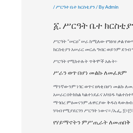
/
ሥርዓተ ቤተ ክርስቲያን
/ By
Admin
፩. ሥርዓት ቤተ ክርስቲያ
ሥርዓት “ሠርዐ” ሠራ ከሚለው የግዕዝ ቃል የወ
ክርስቲያን አሠራር መርሐ ግብር ወይንም ደንብ
ሥርዓት የሚከተሉት ጥቅሞች አሉት፦
ሥራን ወጥ በሆነ መልኩ ለመፈጸም
ማንኛውንም ነገር ወጥና ዘላቂ በሆነ መልኩ ለመ
አሠራር በትክክል ካልተነደፈና አካሄዱ ካልተስ
ማኅበረ ምዕመናንም ሐዋርያው ቅዱስ ጳውሎስ እን
ሃሳብ የሚያደርገን ሥርዓት ነውና። /ኤፌ. ፬፥፫፤ 
የሃይማኖትን ምሥጢራት ለመጠበቅ