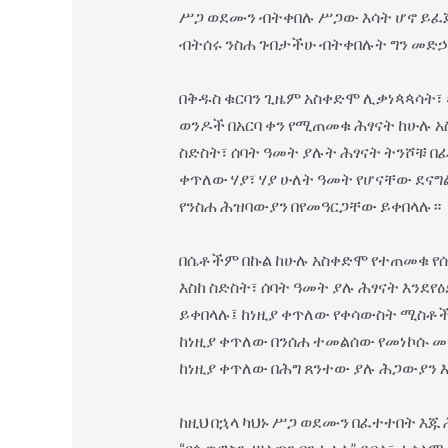
ሥጋ ወደሙን ብትቀበሉ ሥጋው እሳት ሆኖ ይፈጃ
ብትሰሩ ንስሐ ገብታችሁ ብትቀበሉት ግን መድኃ
በቅዱስ ቁርባን ጊዜም አስቀድሞ ሊቃነጳጳሳት፣ 
ወንዶች በአርባ ቀን የሚጠመቁ ሕፃናት ከሁሉ አ
ስድስት፣ ሰባት ዓመት ያሉት ሕፃናት ትንሾቹ በ
ቀጥለው ሃያ፣ ሃያ ሁለት ዓመት የሆናቸው ደና
የንስሐ ሕዝባውያን በየመዓርጋቸው ይቀበላሉ።
በሴቶችም በኩል ከሁሉ አስቀድሞ የተጠመቁ የሰ
እስከ ስድስት፣ ሰባት ዓመት ያሉ ሕፃናት እን
ይቀበላሉ፤ ከነዚያ ቀጥለው የቀሳውስት ሚስቶች
ከነዚያ ቀጥለው በንሰሐ ተመልሰው የመነኮሱ መ
ከነዚያ ቀጥለው በሕግ ጸንተው ያሉ ሕጋውያን 
ከዚህ በኋላ ካህኑ ሥጋ ወደሙን በፈተተበት እጁ