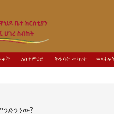
ሎቶች
አስተምህሮ
ቅዱሳት መካናት
መጻሕፍ
ምንድን ነው?