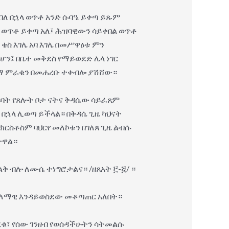
በለ በኋላ ወጥቶ አንድ ሱባዔ ይቀጣ ይጹም
ሎ ወጥቶ ይቀጣ አለ፤ ሕዝባዊውን ሳይቀበል ወጥቶ
ቄስ እገሌ አባ እገሌ በመሥዋዕቱ ምን
ን፤ በቤተ መቅደስ የማይወደድ ሌላ ነገር
ያሰማ ምራቁን በመሐረቡ ተቀብሎ ያሽሸው።
ልዩባት የጸሎት ቦታ ናትና ቅዳሴው ሳይፈጸም
በኋላ ሊወጣ ይችላል። በቅዳሴ ጊዜ ካህናት
ክርስቶስም ባህርየ መለኮቱን በገለጸ ጊዜ ልብሱ
ተዋል።
ቅ ብሎ ለሙሴ ተነግሮታልና። /ዘጸአት ፫-፭/ ።
 ዓለማዊ እንዳይወስደው መቆጣጠር አለበት።
ቁ፣ የሰው ገንዘብ የወሰዳችሁትን ሳትመልሱ