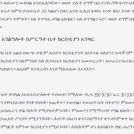
ሥጋ ወደሙን መቀበል እንደሌለባቸው፣ ወዘተ ያሉት ደግሞ በሲኖዶስ /የቅዱሳን አ
 ሁኔታ ከምትታሰብ ሴት ጋር ካልሆነ በቀር አንድ ኤጲስ ቆጶስ፣ አንድ ቄስ፣ አንድ
ናፍቃን ጥምቀት፣ ስለ ትንሣኤ በዓል አከባበር፣ ስለ ድንግልና ኑሮ፣ ወዘተ ደግሞ
።
 አገልግሎት ከሥርዓተ ቤተ ክርስቲያን አንጻር
ሀገር ቤት አልፋ በውጭ ሀገርም አብያተ ክርስቲያናት እየታነጹ ስለሆነና ሁላችን
ተ ክርስቲያን ስለምንሄድ ስለ ሕንጻ ቤተ ክርስቲያን አመሠራረት፣ አሠራርና ቡራኬ
ንገነዘባለን። ለዚህም እንዲረዳን እንደሚከተለው እናያለን።
ት ይባላል /ቤቴሰ ቤተጸሎት ትሰመይ/ የሚለው /ኢሳ. ፶፮፥፮-፯፤ ኤር. ፯፥፲፩፤
ቲያን የዋዛ የፈዛዛ፣ የሳቅ የስላቅ፣ የጨዋታ፣ የመብል፣ የመጠጥ ቤት ሳትሆን፤ ም
ዚአብሔርን ቃል ካህናት የሚያስተምሩባት፣ ምዕመናን የሚማሩባት የግል ጸሎት፣ 
አት ሥርየት የሚያገኙባት፣ ሕፃናት በአርባ ቀንና በሰማንያ ቀን በጥምቀተ ክር
ምህርት አምነው ክርስቲያን የሚሆኑባት፣ ለክህነትም ሆነ ለአባልነት የዘር ሐረ