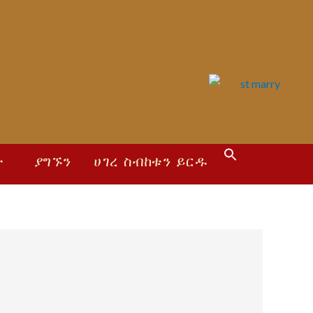
Search
ት
ያግኙን
ሀገረ ስብከቱን ይርዱ
for:
Search Button