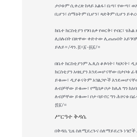
ታቦቱም ሲቀረጽ ከላይ አልፋ፣ ቤጣ፣ የውጣ፣ 
ቢሆን፣ ሰማዕትም ቢሆን፣ ጻድቅም ቢሆን ይቀረ
ከቤተ ክርስቲያን የገባ ዕቃ የወርቅ፣ የብር፣ ፃ
ሊበሉበት በጽዋው ቀድተው ሊጠጡበት አይገባም።
ይለይ። /ዳን. ፭፥፩-፴፩/።
በቤተ ክርስቲያንም ኤጲስ ቆጶሳት፣ ካህናት፣ 
ክርስቲያን አዛዚያን እንደመሆናቸው በታቦቱ 
ይቁሙ፣ ዲያቆናትም አገልጋዮች እንደመሆናቸው 
ለብቻቸው ይቁሙ፣ የሚበቃ ቦታ ከሌለ ግን ከአባ
ለብቻቸው ይቁሙ፣ ቦታ ባይኖር ግን ሕፃናቱ በፊት
፷፩/።
ሥርዓተ ቅዳሴ
በቅዳሴ ጊዜ ስለሚደረጉና ሰለማይደረጉ ነገሮች