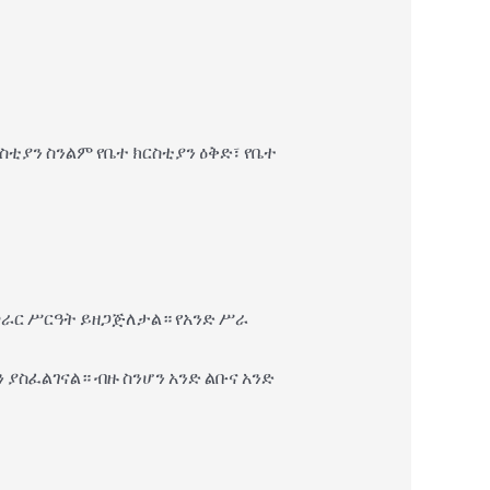
ቲያን ስንልም የቤተ ክርስቲያን ዕቅድ፣ የቤተ
ሠራር ሥርዓት ይዘጋጅለታል። የአንድ ሥራ
ያስፈልገናል። ብዙ ስንሆን አንድ ልቡና አንድ