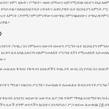
ባን፣ ጾም፣ ጸሎት፣ ሥግደት፣ ወዘተ በማመን ብቻ የሚያበቁ ሳይሆን የአፈጻጸም
 ይካተታል። ስለዚህ በአንዲት ርትዕትና ሐዋርያዊት ቤተ ክርስቲያን እምነት ሥር
ሠረተ እምነት /ዶግማ/ የምናምናቸውን በተግባር የምንገልጽበትና ተግባራዊ የም
ረዋል።
ን
አንድነት /ጉባኤ/ እና የምዕመኑ ሰውነት በመሆኑ ሥርዓተ ቤተ ክርስቲያን የምን
ን አርቀን ሌላ አካል አድርገን ስለምንመለከት ሥርዓቱ እኛን የሚመለከት አይመስ
ነው።
 መጽሐፍ ቅዱስ፣ የቅዱሳን አባቶቻችን ጉባኤያት ውሳኔ /ሲኖዶስ/ እና አባቶ
ያናትን ማነጽ፣ የቁርባን ሥርዓት፣ የመሳሰሉት ከመጽሕፍ ቅዱስ የተገኙ ሥርዓቶች ና
ዋየ ቅድሳት እንደገና ወደውጭ አውጥቶ ለሥጋዊ ጥቅም ማዋል እንደማይገባ /ፍትሐ
ችን ሴቶች ደግሞ ወንዶችን ክርስትና እንዳያነሱ፣ ሥጋ ወደሙ ለመቀበል ፲፰ ሰ