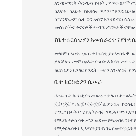
እንዳይወድቅ /እንዳይነጥብ/፣ ያላመኑ ሰዎች 
ከእናቱ፣ ከእህቱ፣ ከአክስቱ ወይንም እንደዚህ ባለ
ከማንኛውም ሴት ጋር አብሮ እንዳይኖር፤ ስለ መ
ውሳኔዎችና ቀኖናዎች የተገኙ ሥርዓቶች ናቸው
የቤተ ክርስቲያን አመሰራረትና የቅዳሴ
መቼም በአሁኑ ጊዜ ቤተ ክርስቲያን እየሰፋች ከ
ያልቻልን ደግሞ በዕለተ ሰንበት ለቅዳሴ ወደ ቤ
ክርስቲያን አንጻር እንዴት መሆን እንዳለበት እ
ቤተ ክርስቲያን ሲሠራ
ሕንጻ ቤተ ክርስቲያን መሠረተ ቃሉ ቤቴ የጸሎት ቤ
፲፱፥፵፮፤ ዮሐ. ፪፥፲፮-፲፯/ ሲሆን ቤተ ክርስ
የሚያዝኑባት የሚያለቅሱባት ንጹሕ የሆነ የእግ
የሚያስቀድሱባት ሥጋ ወደሙ የሚቀበሉባት፣ የኃጢ
የሚቀበሉባት፣ ኢአማንያን የነበሩ በመምህራን ት