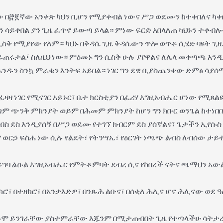
ው በ፸፪ኛው አንቀጽ ካህን ቢሆን የሚያቀብል ነውና ሥጋ ወደሙን ከተቀበለና ካቀ
ን ሳይቀበል ያን ጊዜ ፈጥኖ ይውጣ ይላል። ምነው ፍርድ አበላለጠ ካህኑን ተቀብ
ስቅ የሚያየው የለም። ካህኑ በቅዳሴ ጊዜ ቅዳሴውን ጥሎ ወጥቶ ሲሄድ ባዩት ጊዜ 
ሩታል፤ ስለዚህ ነው። ምዕመኑ ግን ሲስቅ ሁሉ ያየዋልና ለሌላ መቀጣጫ እንዲሆ
 አንዱን ስንኳ ምራቁን እንትፍ አይበል። ነገር ግን ደዌ ቢያስጨንቀው ድምፅ ሳ
ፈዛዛ ነገር የሚናገር አይኑር፣ ቤተ ክርስቲያን በፈሪሃ እግዚአብሔር ሆነው የሚጸ
 ጭንቅ ምክንያት ወይም በሕመም ምክንያት ከሆን ግን ክቡር ወንጌል ከተነበበ 
 ደስ እንዲያሰኝ በሥጋ ወደሙ የተገኘ ክብርም ደስ ያሰኛልና፣ ጌታችን ኢየሱስ 
 ወርኃ ፍስሐ ነው ሲሉ የልደት፣ የትንሣኤ፣ የዕርገት ነጫጭ ልብስ ለብሰው ታይ
ይግባ ልዑል እግዚአብሔር የምትቆምባት ደብረ ሲና የከበረች ናትና ጫማህን አውል
ሮ፣ በተዘክሮ፣ በአንቃእድዎ፣ በንጹሕ ልቡና፣ በሰቂለ ሕሊና ሆኖ ሕሊናው ወደ
ተርጉሞ ይንገራቸው ያስተምራቸው እጁንም በሚታጠብበት ጊዜ የተጣላችሁ ሳትታረ