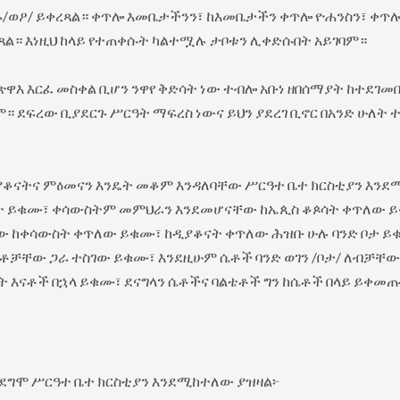
ወኦ/ወዖ/ ይቀረጻል። ቀጥሎ እመቤታችንን፣ ከእመቤታችን ቀጥሎ ዮሐንስን፣ ቀጥ
ጻል። እነዚህ ከላይ የተጠቀሱት ካልተሟሉ ታቦቱን ሊቀድሱበት አይገባም።
ሕል ጽዋእ እርፈ መስቀል ቢሆን ንዋየ ቅድሳት ነው ተብሎ አቡነ ዘበሰማያት ከተደ
 ደፍረው ቢያደርጉ ሥርዓት ማፍረስ ነውና ይህን ያደረገ ቢኖር በአንድ ሁለት
ዲያቆናትና ምዕመናን እንዴት መቆም እንዳለባቸው ሥርዓተ ቤተ ክርስቲያን እንደ
ፊት ይቁሙ፣ ቀሳውስትም መምህራን እንደመሆናቸው ከኤጲስ ቆጶሳት ቀጥለው ይ
ከቀሳውስት ቀጥለው ይቁሙ፣ ከዲያቆናት ቀጥለው ሕዝቡ ሁሉ ባንድ ቦታ ይቁሙ፣
ቶቻቸው ጋራ ተስገው ይቁሙ፣ እንደዚሁም ሴቶች ባንድ ወገን /ቦታ/ ለብቻቸው 
 እናቶች በኋላ ይቁሙ፣ ደናግላን ሴቶችና ባልቴቶች ግን ከሴቶች በላይ ይቀመጡ ።
 ደግሞ ሥርዓተ ቤተ ክርስቲያን እንደሚከተለው ያዝዛል፦