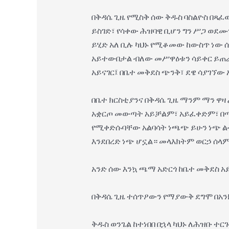
በቅዳሴ ጊዜ የሚስቅ ሰው ቅዱስ ባስልዮስ በጻፈ
ይስገድ፣ የሳቀው ሕዝባዊ ቢሆን ግን ሥጋ ወደሙ
ይሂድ አለ ቢሉ ካህኑ የሚቆመው ከውስጥ ነው ሲ
አይተውበታል ብለው መሥዋዕቱን ሳይቀር ይጠራጠ
አይናገር፤ በቤተ መቅደስ ጭንቅ፣ ደዌ ሳያገኘው
በቤተ ክርስቲያንና በቅዳሴ ጊዜ ማንም ማን ዋዛ 
አቋርጦ መውጣት አይቻልም፣ አይፈቀድም፣ በጣም
የሚቀድሱባቸው አልባሳት ነጫጭ ይሁን ነጭ ልብስ
እንደበረድ ነጭ ሆኗል። መላእክትም ወርኃ ሰላም
አንድ ሰው እንኳ ጫማ አድርጎ ከቤተ መቅደስ አ
በቅዳሴ ጊዜ ተሰጥዖውን የማያውቅ ደግሞ በአንክ
ቅዱስ ወንጌል ከተነበበ በኋላ ካህኑ ለሕዝቡ 