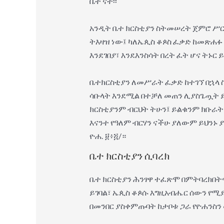
ቤት ናት፡፡
አንዲት ቤተ ክርስቲያን ስትመሠረት ጀምሮ ሥርዓ
ትእዛዝ ነው፤ ካለኤጲስ ቆጶስ ፈቃድ ከመጽሐፉ 
እንደገበያ፣ እንደእንስሳት በረት ፈት ሆና ትኑር 
ቤተክርስቲያን ለመሥራት ፈቃድ ከተገኘ በኋላ 
ሳቡላት እንደሚል በተቻለ መጠን ሊያስጌጧት ይ
ክርስቲያንም ብርህት ትሁን፤ ይልቁንም ክቡራት
እናንተ የዓለም ብርሃን ናችሁ ያለውም ይህንኑ ያ
ዮሐ. ፱፥፭/።
ቤተ ክርስቲያን ሲባረክ
ቤተ ክርስቲያን ሕንፃዋ ተፈጽሞ በምትባረክበትና
ይገባል፣ ኤጲስ ቆጶሱ እግዚአብሔር ሰውን የሚ
በመንበር ያስቀምጡባት ከታቦቱ ጋራ የዮሐንስን 