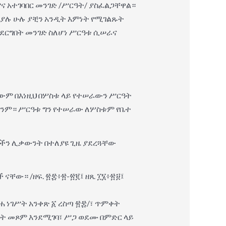
ና አተገባበር መንገድ /ሥርዓት/ ያስፈልጋቸዋል።
 ያሉ ሁሉ ያቺን አንዲት እምነት የሚገልጹት
ናደርግበት መንገድ ስለሆነ ሥርዓቱ ሲሠራና
ለውም በእነዚህ በሦስቱ ላይ የተሠራውን ሥርዓት
ለንም። ሥርዓቱ ግን የተሠራው ለሦስቱም የቤተ
ቻችን ሊቃውንት በተለያዩ ጊዜ ያደረጓቸው
ቸው። /ዘፍ. ፳፰፥፳-፳፪፤ ዘጸ. ፲፮፥፳፱፤
 ነገሥት አንቀጽ ፩ ረስጣ ፳፰/፣ ጥምቀት
ዓት መጾም እንደሚገባ፣ ሥጋ ወደሙ በምድር ላይ