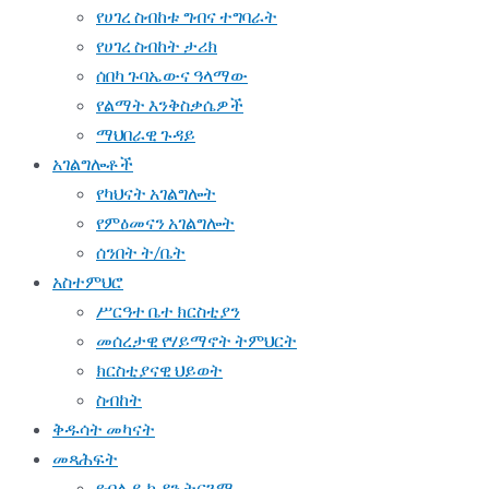
የሀገረ ስብከቱ ግብና ተግባራት
የሀገረ ስብከት ታሪክ
ሰበካ ጉባኤውና ዓላማው
የልማት እንቅስቃሴዎች
ማህበራዊ ጉዳይ
አገልግሎቶች
የካህናት አገልግሎት
የምዕመናን አገልግሎት
ሰንበት ት/ቤት
አስተምህሮ
ሥርዓተ ቤተ ክርስቲያን
መሰረታዊ የሃይማኖት ትምህርት
ክርስቲያናዊ ህይወት
ስብከት
ቅዱሳት መካናት
መጻሕፍት
የብሉይ ኪዳን ትርጓሜ