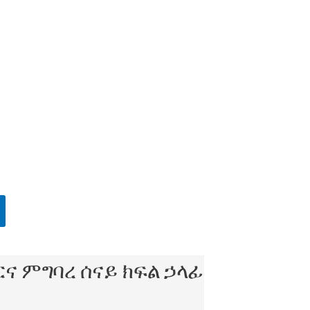
ርና ምግባረ ሰናይ ክፍል ኃላፊ