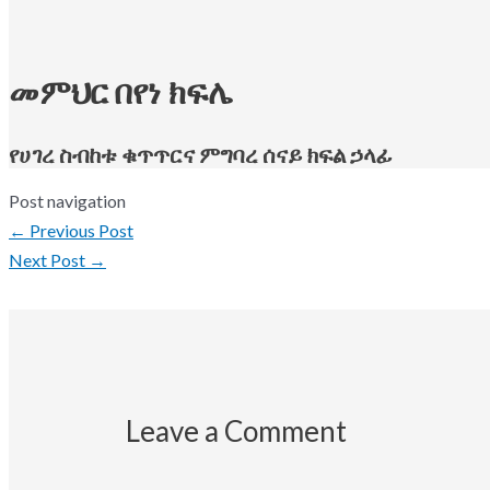
መምህር በየነ ክፍሌ
የሀገረ ስብከቱ ቁጥጥርና ምግባረ ሰናይ ክፍል ኃላፊ
Post navigation
←
Previous Post
Next Post
→
Leave a Comment