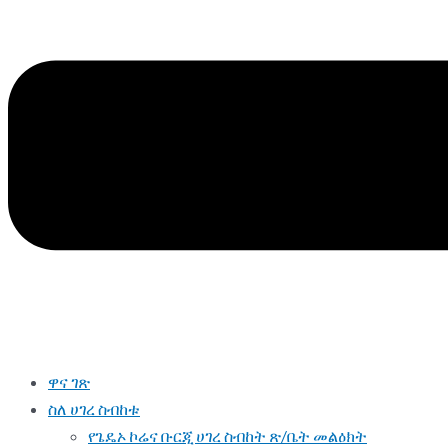
ዋና ገጽ
ስለ ሀገረ ስብከቱ
የጌዴኦ ኮሬና ቡርጂ ሀገረ ስብከት ጽ/ቤት መልዕክት