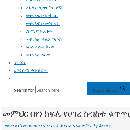
የሐዲስ ኪዳን ትርጓሜ
መጽሐፍተ ስንክሳር
መጽሐፍተ መነኮሳት
ሃይማኖተ አበው
መጽሐፈ ቀሌምንጦስ
አስራ አራቱ ቅዳሴ
መጽሐፈ ግጻዌ
ያግኙን
ሀገረ ስብከቱን ይርዱ
Search for:
Search Button
መምህር በየነ ክፍሌ የሀገረ ስብከቱ ቁጥጥ
Leave a Comment
/
የሃገረ ስብከቱ የስራ ሃላፊዎች
/ By
Admin