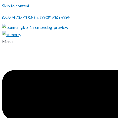
Skip to content
በኢ/ኦ/ተ/ቤ/ የጌዴኦ ኮሬና ቡርጂ ሀገረ ስብከት
Menu